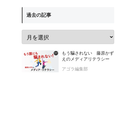
過去の記事
もう騙されない 藤原かず
えのメディアリテラシー
アゴラ編集部