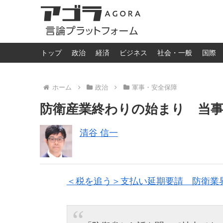
トップ
政治
経済
ビジネス
社会・一般
国際
ホーム
政治
軍事・安全保障
防衛産業終わりの始まり 当事
清谷 信一
＜税を追う＞支払い延期要請 防衛業