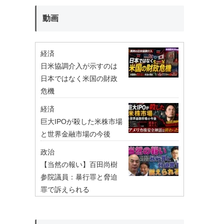
動画
経済
日米協調介入が示すのは
日本ではなく米国の財政
危機
経済
巨大IPOが殺した米株市場
と世界金融市場の今後
政治
【当然の報い】百田尚樹
参院議員：暴行罪と脅迫
罪で訴えられる