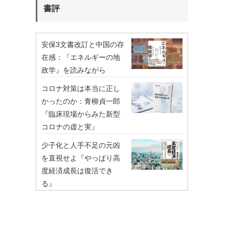
書評
安保3文書改訂と中国の存
在感：『エネルギーの地
政学』を読みながら
コロナ対策は本当に正し
かったのか：青柳貞一郎
『臨床現場からみた新型
コロナの虚と実』
少子化と人手不足の元凶
を直視せよ『やっぱり高
度経済成長は復活でき
る』