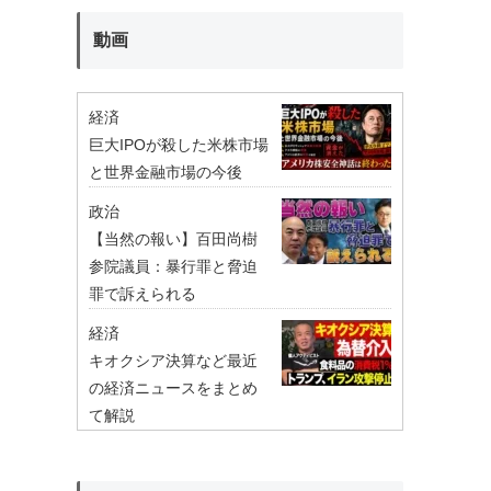
動画
経済
巨大IPOが殺した米株市場
と世界金融市場の今後
政治
【当然の報い】百田尚樹
参院議員：暴行罪と脅迫
罪で訴えられる
経済
キオクシア決算など最近
の経済ニュースをまとめ
て解説