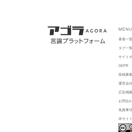
MEN
著者一
タグ一
サイト
GEPR
投稿募
運営会
広告掲
お問合
免責事
本サイ