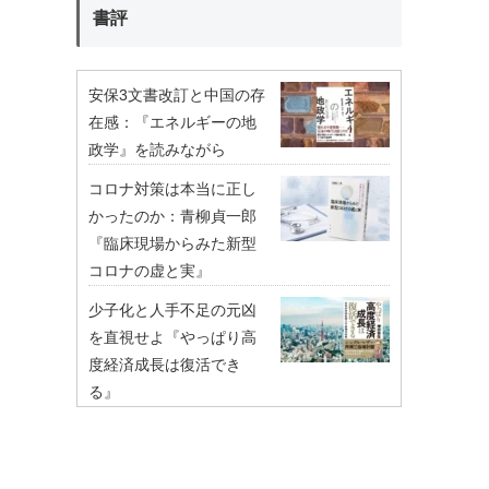
書評
安保3文書改訂と中国の存
在感：『エネルギーの地
政学』を読みながら
コロナ対策は本当に正し
かったのか：青柳貞一郎
『臨床現場からみた新型
コロナの虚と実』
少子化と人手不足の元凶
を直視せよ『やっぱり高
度経済成長は復活でき
る』