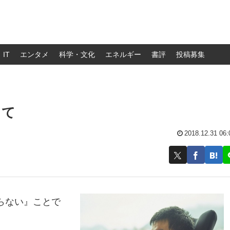
IT
エンタメ
科学・文化
エネルギー
書評
投稿募集
くて
2018.12.31 06:
らない』ことで