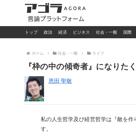
トップ
政治
経済
ビジネス
社会・一般
国際
ホーム
社会・一般
ライフ
『枠の中の傾奇者』になりた
恩田 聖敬
私の人生哲学及び経営哲学は『敵を作
す。