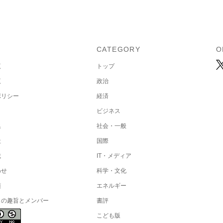
U
CATEGORY
O
覧
トップ
覧
政治
ポリシー
経済
ビジネス
集
社会・一般
社
国際
載
IT・メディア
わせ
科学・文化
項
エネルギー
トの趣旨とメンバー
書評
こども版