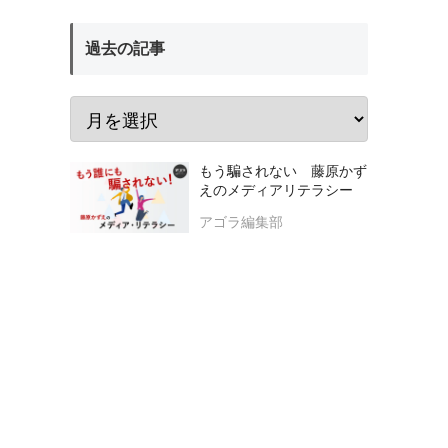
過去の記事
もう騙されない 藤原かず
えのメディアリテラシー
アゴラ編集部