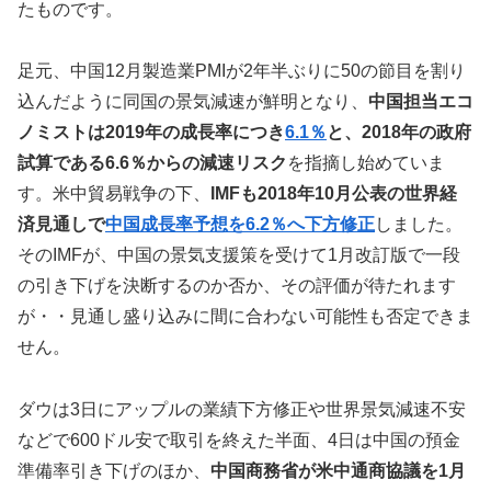
たものです。
足元、中国12月製造業PMIが2年半ぶりに50の節目を割り
込んだように同国の景気減速が鮮明となり、
中国担当エコ
ノミストは2019年の成長率につき
6.1％
と、2018年の政府
試算である6.6％からの減速リスク
を指摘し始めていま
す。米中貿易戦争の下、
IMFも2018年10月公表の世界経
済見通しで
中国成長率予想を6.2％へ下方修正
しました。
そのIMFが、中国の景気支援策を受けて1月改訂版で一段
の引き下げを決断するのか否か、その評価が待たれます
が・・見通し盛り込みに間に合わない可能性も否定できま
せん。
ダウは3日にアップルの業績下方修正や世界景気減速不安
などで600ドル安で取引を終えた半面、4日は中国の預金
準備率引き下げのほか、
中国商務省が米中通商協議を1月