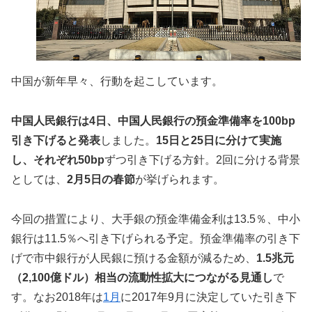
中国が新年早々、行動を起こしています。
中国人民銀行は4日、中国人民銀行の預金準備率を100bp
引き下げると発表
しました。
15日と25日に分けて実施
し、それぞれ50bp
ずつ引き下げる方針。2回に分ける背景
としては、
2月5日の春節
が挙げられます。
今回の措置により、大手銀の預金準備金利は13.5％、中小
銀行は11.5％へ引き下げられる予定。預金準備率の引き下
げで市中銀行が人民銀に預ける金額が減るため、
1.5兆元
（2,100億ドル）相当の流動性拡大につながる見通し
で
す。なお2018年は
1月
に2017年9月に決定していた引き下