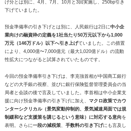
げ分とは別に、4月、7月、10月と3回実施し、250bp引き
下げていました。
預金準備率の引き下げとは別に、人民銀行は2日に
中小企
業向けの融資枠の定義を1社当たり50万元以下から1,000
万元（146万ドル）以下へ引き上げ
ていました。この措置
により、4,000億〜7,000億元（最大1,020億ドル）の流動
性拡大につながると試算されていたものです。
今回の預金準備率引き下げは、李克強首相が中国商工銀行
などの大手銀の視察、並びに銀行保険監督管理委員会の当
局者と会談の後で言及していました。李首相は中小企業支
援に向け預金準備率の引き下げに加え、
マクロ政策でカウ
ンターシクリカル（景気変動抑制的、景気減速局面では規
制緩和など支援策を講じるという意味）に対応する意向
を
表明。さらに
一段の減税策
、
手数料の引き下げ
にも言及し