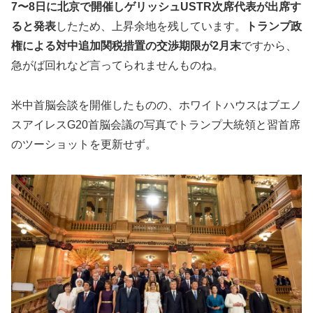
7〜8日に北京で開催しゲリッシュUSTR次席代表が出席す
ると発表
したため、上昇余地を残しています。
トランプ政
権による対中追加関税措置の交渉期限が2月末
ですから、
急がば回れなど言ってられませんものね。
米中首脳会談を開催したものの、ホワイトハウスはブエノ
スアイレスG20首脳会議の写真でトランプ大統領と習首席
のツーショットを更新せず。