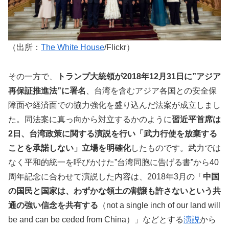
（出所：
The White House
/Flickr）
その一方で、
トランプ大統領が2018年12月31日に”アジア
再保証推進法”に署名
、台湾を含むアジア各国との安全保
障面や経済面での協力強化を盛り込んだ法案が成立しまし
た。同法案に真っ向から対立するかのように
習近平首席は
2日、台湾政策に関する演説を行い「武力行使を放棄する
ことを承諾しない」立場を明確化
したものです。武力では
なく平和的統一を呼びかけた”台湾同胞に告げる書”から40
周年記念に合わせて演説した内容は、2018年3月の「
中国
の国民と国家は、わずかな領土の割譲も許さないという共
通の強い信念を共有する
（not a single inch of our land will
be and can be ceded from China）」などとする
演説
から