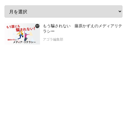
もう騙されない 藤原かずえのメディアリテ
ラシー
アゴラ編集部