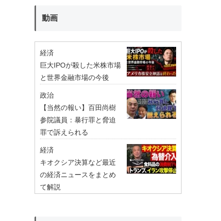
動画
経済
巨大IPOが殺した米株市場
と世界金融市場の今後
政治
【当然の報い】百田尚樹
参院議員：暴行罪と脅迫
罪で訴えられる
経済
キオクシア決算など最近
の経済ニュースをまとめ
て解説