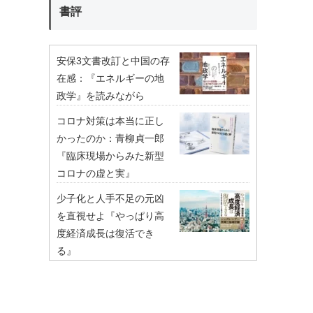
書評
安保3文書改訂と中国の存
在感：『エネルギーの地
政学』を読みながら
コロナ対策は本当に正し
かったのか：青柳貞一郎
『臨床現場からみた新型
コロナの虚と実』
少子化と人手不足の元凶
を直視せよ『やっぱり高
度経済成長は復活でき
る』