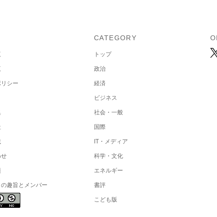
U
CATEGORY
O
覧
トップ
覧
政治
ポリシー
経済
ビジネス
集
社会・一般
社
国際
載
IT・メディア
わせ
科学・文化
項
エネルギー
トの趣旨とメンバー
書評
こども版