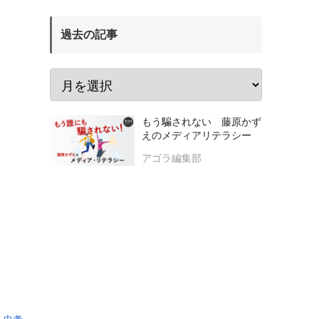
過去の記事
もう騙されない 藤原かず
えのメディアリテラシー
アゴラ編集部