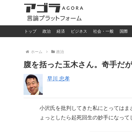
トップ
政治
経済
ビジネス
社会・一般
国際
ホーム
政治
腹を括った玉木さん。奇手だ
早川 忠孝
小沢氏を批判してきた私にとってはま
ょっとしたら起死回生の妙手になって