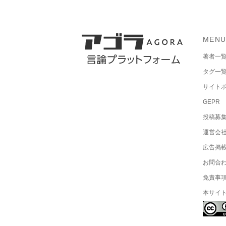
MEN
著者一
タグ一
サイト
GEPR
投稿募
運営会
広告掲
お問合
免責事
本サイ