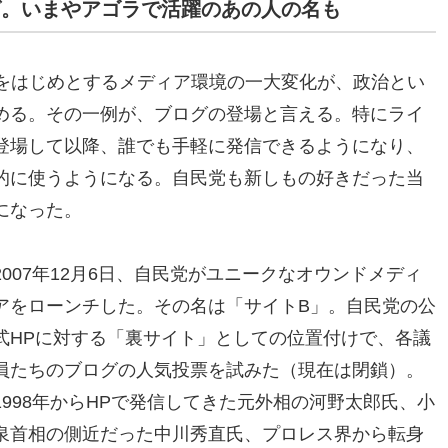
グ。いまやアゴラで活躍のあの人の名も
Sをはじめとするメディア環境の一大変化が、政治とい
める。その一例が、ブログの登場と言える。特にライ
登場して以降、誰でも手軽に発信できるようになり、
的に使うようになる。自民党も新しもの好きだった当
になった。
2007年12月6日、自民党がユニークなオウンドメディ
アをローンチした。その名は「サイトB」。自民党の公
式HPに対する「裏サイト」としての位置付けで、各議
員たちのブログの人気投票を試みた（現在は閉鎖）。
1998年からHPで発信してきた元外相の河野太郎氏、小
泉首相の側近だった中川秀直氏、プロレス界から転身