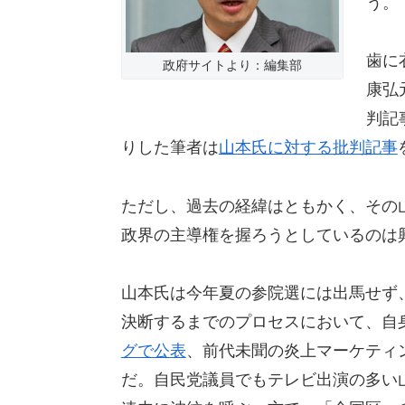
う。
歯に
政府サイトより：編集部
康弘
判記
りした筆者は
山本氏に対する批判記事
ただし、過去の経緯はともかく、その
政界の主導権を握ろうとしているのは
山本氏は今年夏の参院選には出馬せず
決断するまでのプロセスにおいて、自
グで公表
、前代未聞の炎上マーケティ
だ。自民党議員でもテレビ出演の多い