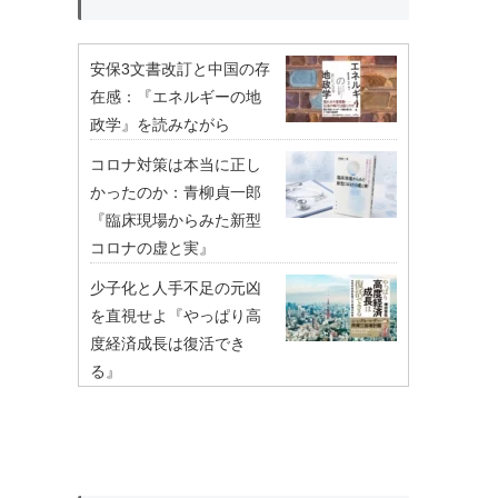
安保3文書改訂と中国の存
在感：『エネルギーの地
政学』を読みながら
コロナ対策は本当に正し
かったのか：青柳貞一郎
『臨床現場からみた新型
コロナの虚と実』
少子化と人手不足の元凶
を直視せよ『やっぱり高
度経済成長は復活でき
る』