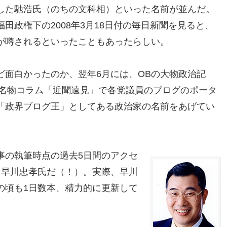
した馳浩氏（のちの文科相）といった名前が並んだ。
福田政権下の2008年3月18日付の毎日新聞を見ると、
が噂されるといったこともあったらしい。
ど面白かったのか、翌年6月には、OBの大物政治記
が名物コラム「近聞遠見」で各党議員のブログのポータ
「政界ブログ王」としてある政治家の名前をあげてい
事の執筆時点の過去5日間のアクセ
と早川忠孝氏だ（！）。実際、早川
の頃も1日数本、精力的に更新して