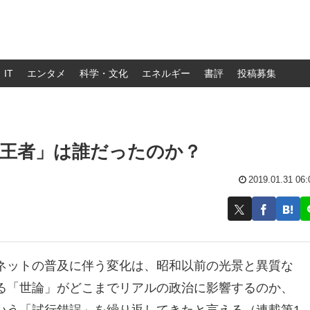
IT
エンタメ
科学・文化
エネルギー
書評
投稿募集
代王者」は誰だったのか？
2019.01.31 06:
ネットの普及に伴う変化は、昭和以前の光景と異質な
る「世論」がどこまでリアルの政治に影響するのか、