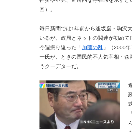
挫折や不発、局所的な存在感を示すと
回）。
毎日新聞では1年前から逢坂巌・駒沢
いるが、政局とネットの関連が初めて
今週振り返った「
加藤の乱
」（200
一氏が、ときの国民的不人気宰相・森
うクーデターだ。