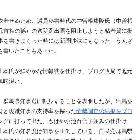
衣着せぬため、議員秘書時代の中曽根康隆氏（中曽根
元首相の孫）の衆院選出馬を阻止しようと粘着質に批
事を書きまくった時には新聞沙汰にもなった。うんざ
を書いたこともあった。
山本氏が鮮やかな情報戦を仕掛け、ブログ政局で地元
興味深い。
、群馬県知事選に転身することを表明したが、出馬を
身と現職知事の支持率を探った
情勢調査の結果をブロ
ングに打って出た。もはや小池百合子並みの仕掛け
山本氏の知名度は知事を圧倒している。自民党群馬県