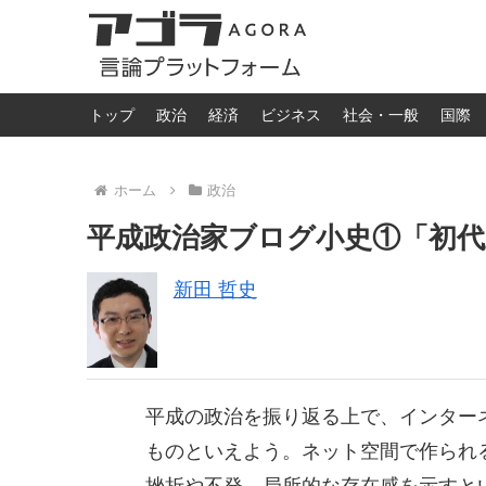
トップ
政治
経済
ビジネス
社会・一般
国際
ホーム
政治
平成政治家ブログ小史①「初
新田 哲史
平成の政治を振り返る上で、インター
ものといえよう。ネット空間で作られ