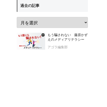
過去の記事
もう騙されない 藤原かず
えのメディアリテラシー
アゴラ編集部