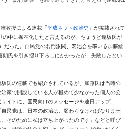
いう「試行錯誤」を繰り返してきたと言える（連載第1
大准教授による連載「
平成ネット政治史
」が掲載されて
世の中に顕在化したと言えるのが、ちょうど逢坂氏が
0年）だった。自民党の名門派閥、宏池会を率いる加藤紘
喜朗氏を引き摺り下ろしにかかったが、失敗したとい
逢坂氏の連載でも紹介されているが、加藤氏は当時の
政治家で開設している人が極めて少なかった個人の公
式サイトに、国民向けのメッセージを連日アップ。
「自民党は、日本の政治は、変わらなければなりませ
ん。そのために私は立ち上がったのです」などと呼び