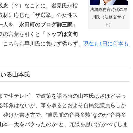
残念（？）なことに、岩見氏が指
法務政務官時代の早
取材に応じた「ザ選挙」の女性ス
川氏（法務省サイ
一人を「
永田町のブログ御三家
」
ト）
フの言葉を引くと「
トップは文句
。こちらも早川氏に負けず劣らず、
現在も1日に何本も
ている山本氏
まで生テレビ」で政策を語る時の山本氏はさほど尖っ
る印象はないが、筆を取るとおよそ自民党議員らしか
、砕けた書き方で、“自民党の音喜多駿”なのか“音喜多
山本一太をパクったのか”と、冗談を思い浮かべてしま