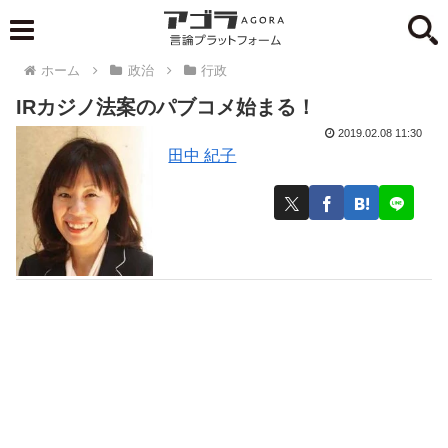
ホーム
政治
行政
IRカジノ法案のパブコメ始まる！
2019.02.08 11:30
田中 紀子