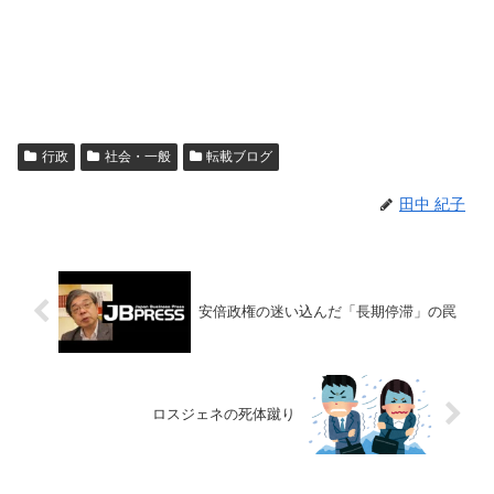
行政
社会・一般
転載ブログ
田中 紀子
安倍政権の迷い込んだ「長期停滞」の罠
ロスジェネの死体蹴り