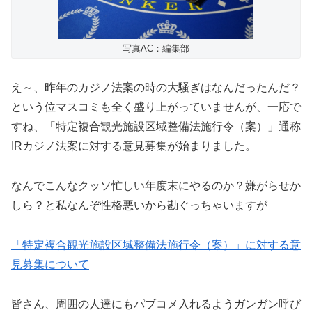
写真AC：編集部
え～、昨年のカジノ法案の時の大騒ぎはなんだったんだ？
という位マスコミも全く盛り上がっていませんが、一応で
すね、「特定複合観光施設区域整備法施行令（案）」通称
IRカジノ法案に対する意見募集が始まりました。
なんでこんなクッソ忙しい年度末にやるのか？嫌がらせか
しら？と私なんぞ性格悪いから勘ぐっちゃいますが
「特定複合観光施設区域整備法施行令（案）」に対する意
見募集について
皆さん、周囲の人達にもパブコメ入れるようガンガン呼び