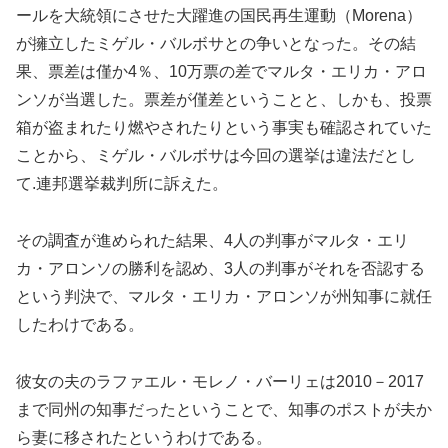
ールを大統領にさせた大躍進の国民再生運動（Morena）
が擁立したミゲル・バルボサとの争いとなった。その結
果、票差は僅か4％、10万票の差でマルタ・エリカ・アロ
ンソが当選した。票差が僅差ということと、しかも、投票
箱が盗まれたり燃やされたりという事実も確認されていた
ことから、ミゲル・バルボサは今回の選挙は違法だとし
て.連邦選挙裁判所に訴えた。
その調査が進められた結果、4人の判事がマルタ・エリ
カ・アロンソの勝利を認め、3人の判事がそれを否認する
という判決で、マルタ・エリカ・アロンソが州知事に就任
したわけである。
彼女の夫のラファエル・モレノ・バーリェは2010－2017
まで同州の知事だったということで、知事のポストが夫か
ら妻に移されたというわけである。