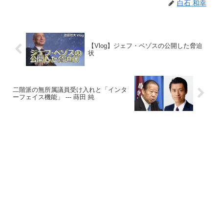
白石 和幸
【Vlog】ジェフ・ベゾスの公開した脅迫
状
二階派の無所属議員受け入れと「インタ
ーフェイス機能」 --- 蒔田 純