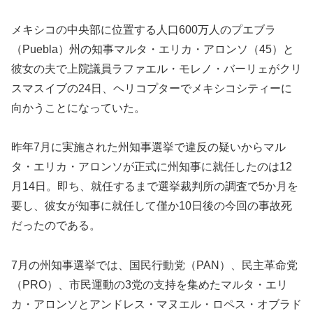
メキシコの中央部に位置する人口600万人のプエブラ
（Puebla）州の知事マルタ・エリカ・アロンソ（45）と
彼女の夫で上院議員ラファエル・モレノ・バーリェがクリ
スマスイブの24日、ヘリコプターでメキシコシティーに
向かうことになっていた。
昨年7月に実施された州知事選挙で違反の疑いからマル
タ・エリカ・アロンソが正式に州知事に就任したのは12
月14日。即ち、就任するまで選挙裁判所の調査で5か月を
要し、彼女が知事に就任して僅か10日後の今回の事故死
だったのである。
7月の州知事選挙では、国民行動党（PAN）、民主革命党
（PRO）、市民運動の3党の支持を集めたマルタ・エリ
カ・アロンソとアンドレス・マヌエル・ロペス・オブラド