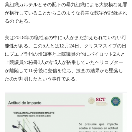
薬組織カルテルとその配下の暴力組織による大規模な犯罪
が横行していることからこのような異常な数字が記録され
るのである。
実は2018年の犠牲者の中に5人がまだ加えられていない可
能性がある。この5人とは12月24日、クリスマスイブの日
にプエブラ州の州知事と上院議員の他にパイロット2人と
上院議員の秘書1人の計5人が搭乗していたヘリコプター
が離陸して10分後に交信を絶ち、捜査の結果から墜落し
たのが判明したという事件である。