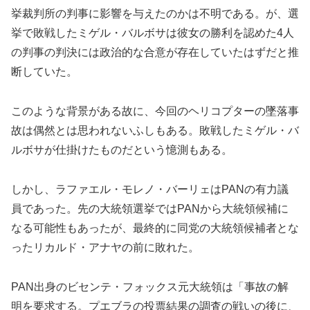
挙裁判所の判事に影響を与えたのかは不明である。が、選
挙で敗戦したミゲル・バルボサは彼女の勝利を認めた4人
の判事の判決には政治的な合意が存在していたはずだと推
断していた。
このような背景がある故に、今回のヘリコプターの墜落事
故は偶然とは思われないふしもある。敗戦したミゲル・バ
ルボサが仕掛けたものだという憶測もある。
しかし、ラファエル・モレノ・バーリェはPANの有力議
員であった。先の大統領選挙ではPANから大統領候補に
なる可能性もあったが、最終的に同党の大統領候補者とな
ったリカルド・アナヤの前に敗れた。
PAN出身のビセンテ・フォックス元大統領は「事故の解
明を要求する。プエブラの投票結果の調査の戦いの後に、