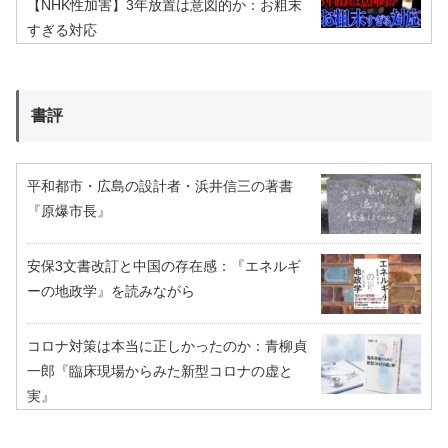
【NHK性加害】3年放置は意図的か：お粗末
すぎる対応
書評
平和都市・広島の設計者・浜井信三の著書
『原爆市長』
安保3文書改訂と中国の存在感：『エネルギ
ーの地政学』を読みながら
コロナ対策は本当に正しかったのか：青柳貞
一郎『臨床現場からみた新型コロナの虚と
実』