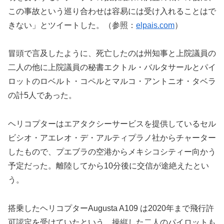
この事故という巡り合わせは容易には受け入れることはで
きない」とツイートした。（参照：
elpais.com
）
冒頭で言及したように、死亡したのは州知事と上院議員の
二人の他に上院議員の秘書エクトル・バルタサールとパイ
ロットのロベルト・コペルとマルコ・アントニオ・タベラ
の計5人であった。
ヘリコプターはエアタクシーサービスを提供しているセル
ビシオ・アエレオ・デ・アルティプラノ社からチャーター
したもので、プエブラの空港からメキシコシティー向かう
予定だった。離陸してから10分後に交信が途絶えたとい
う。
搭乗したヘリコプターAugusta A109 は2020年まで飛行許
可認定を受けていたという。操縦した二人のパイロットも