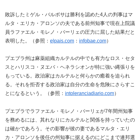
敗訴したミゲル・バルボサは勝利を認めた4人の判事はマ
ルタ・エリカ・アロンソの夫である前州知事で現在上院議
員ラファエル・モレノ・バーリェの圧力に屈した結果だと
表明した。（参照：
elpais.com
：
infobae.com
）
プエブラ州は麻薬組織カルテルの中でも有力なロス・セタ
スとハリスコ・ヌエバ・ヘネラシオンが特に強い縄張りを
もっている。政治家はカルテルと何らかの癒着を迫られ
る。それを拒否する政治家は自分の生命を危険にさらすこ
とになるという。（参照：
intoleranciadiario.com
）
プエブラでラファエル・モレノ・バーリェが7年間州知事
を務めるには、其れなりにカルテルと関係を持っていたの
は確かであろう。その影響が彼の妻であるマルタ・エリ
カ・アロンソを後任の州知事に据えるのにどこまで連邦選