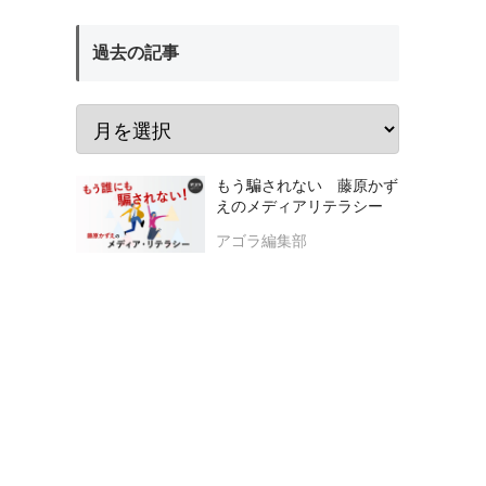
過去の記事
もう騙されない 藤原かず
えのメディアリテラシー
アゴラ編集部