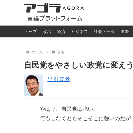
トップ
政治
経済
ビジネス
社会・一般
国際
ホーム
政治
自民党をやさしい政党に変え
早川 忠孝
やはり、自民党は強い。
何もしなくともそこそこに強いのだが