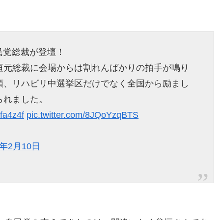
民党総裁が登壇！
垣元総裁に会場からは割れんばかりの拍手が鳴り
頭、リハビリ中選挙区だけでなく全国から励まし
られました。
Sfa4z4f
pic.twitter.com/8JQoYzqBTS
9年2月10日