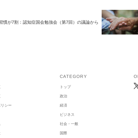
習慣が7割：認知症国会勉強会（第7回）の議論から
U
CATEGORY
O
覧
トップ
覧
政治
ポリシー
経済
ビジネス
集
社会・一般
社
国際