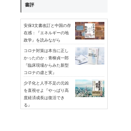
書評
安保3文書改訂と中国の存
在感：『エネルギーの地
政学』を読みながら
コロナ対策は本当に正し
かったのか：青柳貞一郎
『臨床現場からみた新型
コロナの虚と実』
少子化と人手不足の元凶
を直視せよ『やっぱり高
度経済成長は復活でき
る』