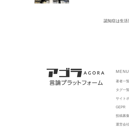
認知症は生活
MEN
著者一
タグ一
サイト
GEPR
投稿募
運営会