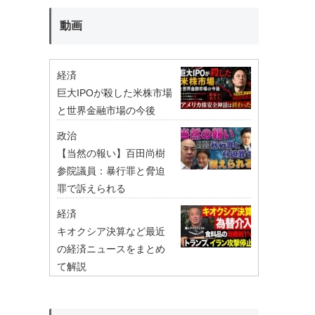
動画
経済
巨大IPOが殺した米株市場
と世界金融市場の今後
政治
【当然の報い】百田尚樹
参院議員：暴行罪と脅迫
罪で訴えられる
経済
キオクシア決算など最近
の経済ニュースをまとめ
て解説