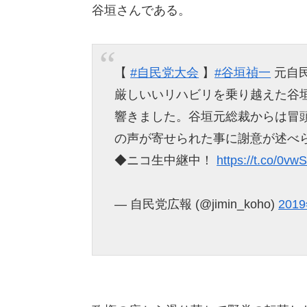
谷垣さんである。
【
#自民党大会
】
#谷垣禎一
元自
厳しいいリハビリを乗り越えた谷
響きました。谷垣元総裁からは冒
の声が寄せられた事に謝意が述べ
◆ニコ生中継中！
https://t.co/0vw
— 自民党広報 (@jimin_koho)
201