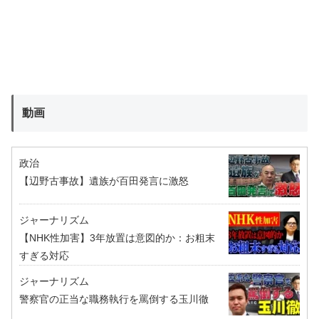
動画
政治
【辺野古事故】遺族が百田発言に激怒
ジャーナリズム
【NHK性加害】3年放置は意図的か：お粗末
すぎる対応
ジャーナリズム
警察官の正当な職務執行を罵倒する玉川徹