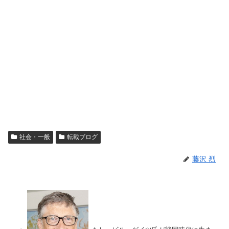
社会・一般
転載ブログ
藤沢 烈