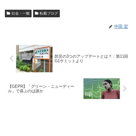
社会・一般
転載ブログ
中田 宏
防災の3つのアップデートとは？：第11回
G1サミットより
【GEPR】「グリーン・ニューディー
ル」で喜ぶのは誰か