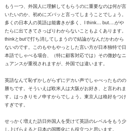
もう一つ、外国人に理解してもらうのに重要なのは何が言
いたいのか、初めにズバッと言ってしまうことでしょう。
多くの日本人の英語は能書きが多く、I think… but….がや
たらに出てきてさっぱりわからないこともよくあります。
thinkとbutで打ち消してしまうので結論がなんだかわから
ないのです。このもやもやっとした言い方が日本独特で日
本語でしゃべる場合、（特に顧客対応では）その微妙なニ
ュアンスが重視されますが、外国では違います。
英語なんて恥ずかしがらずにデカい声でしゃべったものの
勝ちです。そういえば欧米人は大阪がお好き、と言われま
す。はっきりモノ申すからでしょう。東京人は格好をつけ
すぎです。
せっかく増えた訪日外国人を受けて英語のレベルをもう少
し上げらえると日本の国際化にも役立つと思います。