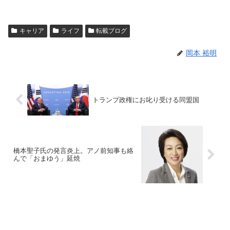
キャリア
ライフ
転載ブログ
岡本 裕明
トランプ政権にお叱り受ける同盟国
橋本聖子氏の発言炎上。アノ前知事も絡
んで「おまゆう」延焼