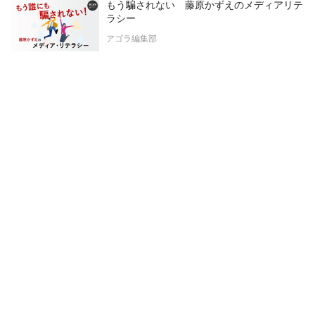
もう騙されない 藤原かずえのメディアリテ
ラシー
アゴラ編集部