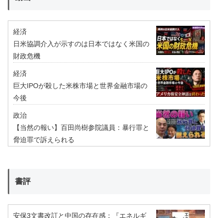
経済
日米協調介入が示すのは日本ではなく米国の
財政危機
経済
巨大IPOが殺した米株市場と世界金融市場の
今後
政治
【当然の報い】百田尚樹参院議員：暴行罪と
脅迫罪で訴えられる
書評
安保3文書改訂と中国の存在感：『エネルギ