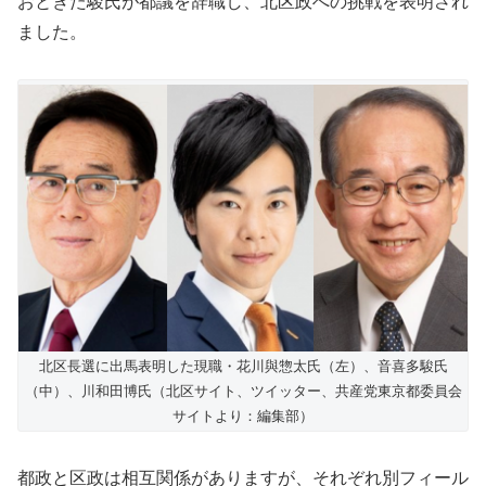
おときた駿氏が都議を辞職し、北区政への挑戦を表明され
ました。
北区長選に出馬表明した現職・花川與惣太氏（左）、音喜多駿氏
（中）、川和田博氏（北区サイト、ツイッター、共産党東京都委員会
サイトより：編集部）
都政と区政は相互関係がありますが、それぞれ別フィール