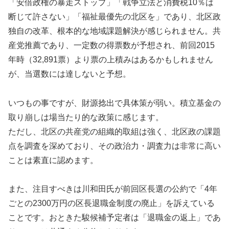
「安倍政権の暴走ストップ」「戦争立法と消費税10％は
断じて許さない」「福祉最優先の北区を」であり、北区政
独自の改革、根本的な地域課題解決が感じられません。共
産党推薦であり、一定数の得票数が予想され、前回2015
年時（32,891票）より票の上積みはあるかもしれません
が、当選数には達しないと予想。
いつもの事ですが、財源捻出で具体策が弱い。積立基金の
取り崩しは場当たり的な政策に感じます。
ただし、北区の共産党の組織的取組は強く、北区政の課題
点を調査を深めており、その政治力・調査力は非常に高い
ことは素直に認めます。
また、注目すべきは川和田氏が前回区長選の公約で「4年
ごとの2300万円の区長退職金制度の廃止」を訴えている
ことです。おときた駿候補予定者は「退職金の返上」であ