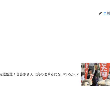
早川
長選落選！音喜多さんは真の改革者になり得るか !?