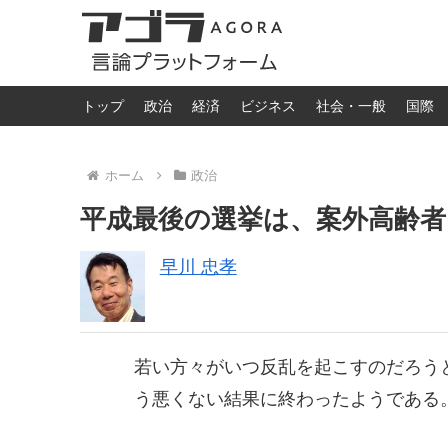
トップ
政治
経済
ビジネス
社会・一般
国際
ホーム
政治
平成最後の選挙は、案外高齢
早川 忠孝
若い方々がいつ反乱を起こすのだろう
う悪くない結果に終わったようである