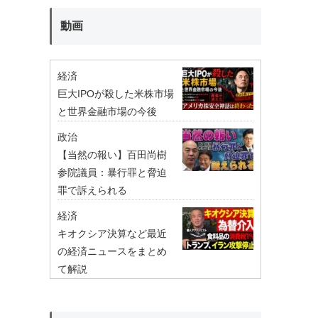
動画
経済
巨大IPOが殺した米株市場
と世界金融市場の今後
政治
【当然の報い】百田尚樹
参院議員：暴行罪と脅迫
罪で訴えられる
経済
キオクシア決算など最近
の経済ニュースをまとめ
て解説