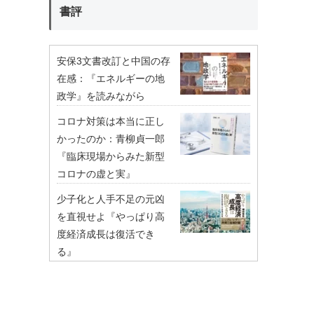
書評
安保3文書改訂と中国の存
在感：『エネルギーの地
政学』を読みながら
コロナ対策は本当に正し
かったのか：青柳貞一郎
『臨床現場からみた新型
コロナの虚と実』
少子化と人手不足の元凶
を直視せよ『やっぱり高
度経済成長は復活でき
る』