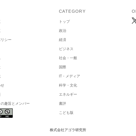
U
CATEGORY
O
覧
トップ
覧
政治
ポリシー
経済
ビジネス
集
社会・一般
社
国際
載
IT・メディア
わせ
科学・文化
項
エネルギー
トの趣旨とメンバー
書評
こども版
株式会社アゴラ研究所