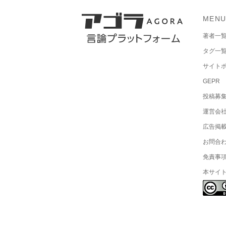
MEN
著者一
タグ一
サイト
GEPR
投稿募
運営会
広告掲
お問合
免責事
本サイ