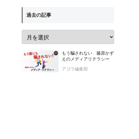
過去の記事
もう騙されない 藤原かず
えのメディアリテラシー
アゴラ編集部