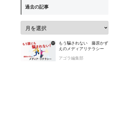
過去の記事
もう騙されない 藤原かず
えのメディアリテラシー
アゴラ編集部