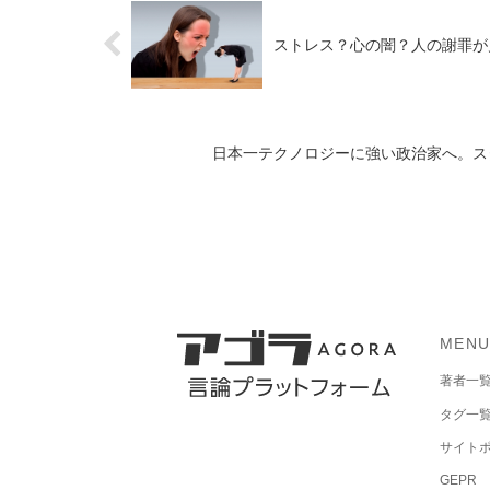
ストレス？心の闇？人の謝罪が
日本一テクノロジーに強い政治家へ。ス
MEN
著者一
タグ一
サイト
GEPR