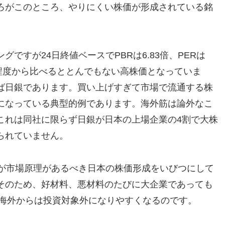
ろがこのところ、やりにくい株価が形成されている銘
ですが24日終値ベースでPBRは6.83倍、PERは
15倍程度から比べるととんでもない高株価となっていま
ば日銀であります。買い上げすぎて市場で流通する株
になっている典型的例であります。海外筋は論外なこ
これは同社に限らず日銀が日本の上場企業の4割で大株
られていません。
策が市場原理があるべき日本の株価形成をいびつにして
そのため、好材料、悪材料のたびに大企業であっても
、海外からは投資対象外になりやすくなるのです。