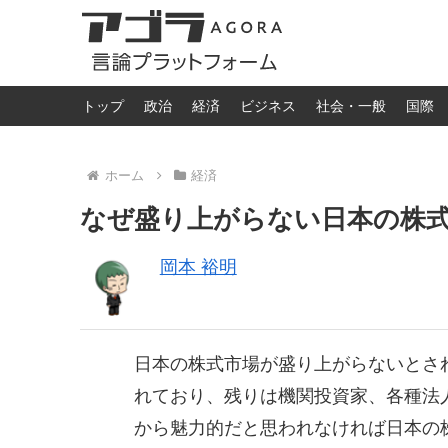
トップ
政治
経済
ビジネス
社会・一般
国際
ホーム
経済
なぜ盛り上がらない日本の株
岡本 裕明
日本の株式市場が盛り上がらないとさ
れており、残りは機関投資家、各種法
から魅力的だと思われなければ日本の