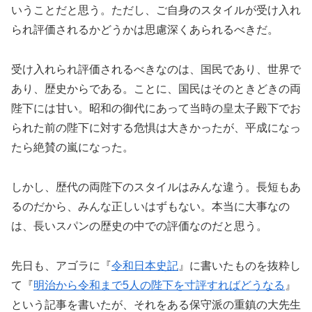
いうことだと思う。ただし、ご自身のスタイルが受け入れ
られ評価されるかどうかは思慮深くあられるべきだ。
受け入れられ評価されるべきなのは、国民であり、世界で
あり、歴史からである。ことに、国民はそのときどきの両
陛下には甘い。昭和の御代にあって当時の皇太子殿下でお
られた前の陛下に対する危惧は大きかったが、平成になっ
たら絶賛の嵐になった。
しかし、歴代の両陛下のスタイルはみんな違う。長短もあ
るのだから、みんな正しいはずもない。本当に大事なの
は、長いスパンの歴史の中での評価なのだと思う。
先日も、アゴラに『
令和日本史記
』に書いたものを抜粋し
て『
明治から令和まで5人の陛下を寸評すればどうなる
』
という記事を書いたが、それをある保守派の重鎮の大先生