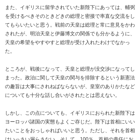
また、イギリスに留学されていた新陛下にあっては、輔弼
を受けるべきそのときどきの総理と密接で率直な交流をし
てもらいたいと思う。戦前の天皇は総理と常に意見をかわ
されたが、明治天皇と伊藤博文の関係でも分かるように、
天皇の希望をやすやすと総理が受け入れたわけでなかっ
た。
ところが、戦後になって、天皇と総理が没交渉になってし
まった。政治に関して天皇の関与を排除するという新憲法
の趣旨は大事にされねばならないが、皇室のありかたなど
についても十分な話し合いがされたとは思えない。
しかし、この点についても、イギリスにおられた新陛下は
ヨーロッパ諸国の実態もよくご存じだ。陛下は首相にいい
たいことをおっしゃればいいと思う。ただし、それを首相
はいっさい漏らさない。そして、100％、首相の責任にお