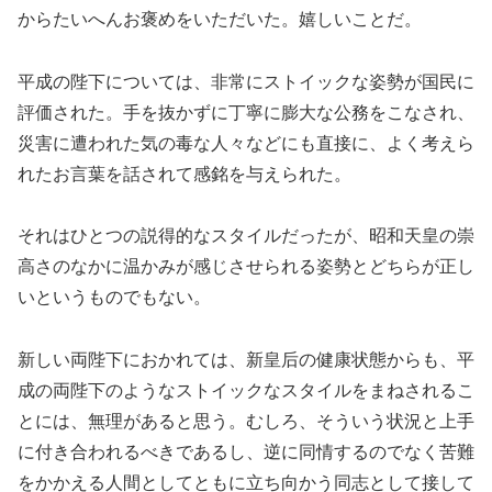
からたいへんお褒めをいただいた。嬉しいことだ。
平成の陛下については、非常にストイックな姿勢が国民に
評価された。手を抜かずに丁寧に膨大な公務をこなされ、
災害に遭われた気の毒な人々などにも直接に、よく考えら
れたお言葉を話されて感銘を与えられた。
それはひとつの説得的なスタイルだったが、昭和天皇の崇
高さのなかに温かみが感じさせられる姿勢とどちらが正し
いというものでもない。
新しい両陛下におかれては、新皇后の健康状態からも、平
成の両陛下のようなストイックなスタイルをまねされるこ
とには、無理があると思う。むしろ、そういう状況と上手
に付き合われるべきであるし、逆に同情するのでなく苦難
をかかえる人間としてともに立ち向かう同志として接して