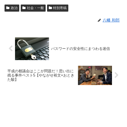
政治
社会・一般
特別寄稿
八幡 和郎
パスワードの安全性にまつわる迷信
平成の都議会はここが問題だ！思い出に
残る事件ベスト5【やながせ裕文×おとき
た駿】