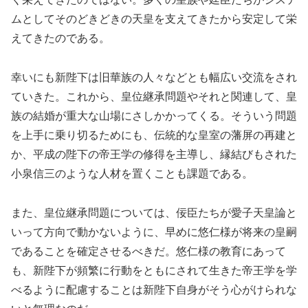
ムとしてそのどきどきの天皇を支えてきたから安定して栄
えてきたのである。
幸いにも新陛下は旧華族の人々などとも幅広い交流をされ
ていきた。これから、皇位継承問題やそれと関連して、皇
族の結婚が重大な山場にさしかかってくる。そういう問題
を上手に乗り切るためにも、伝統的な皇室の藩屏の再建と
か、平成の陛下の帝王学の修得を主導し、縁結びもされた
小泉信三のような人材を置くことも課題である。
また、皇位継承問題については、佞臣たちが愛子天皇論と
いって方向で動かないように、早めに悠仁様が将来の皇嗣
であることを確定させるべきだ。悠仁様の教育にあって
も、新陛下が頻繁に行動をともにされて生きた帝王学を学
べるように配慮することは新陛下自身がそう心がけられな