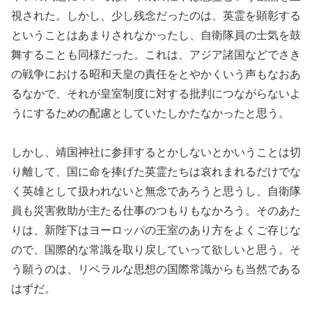
視された。しかし、少し残念だったのは、英霊を顕彰する
ということはあまりされなかったし、自衛隊員の士気を鼓
舞することも同様だった。これは、アジア諸国などでさき
の戦争における昭和天皇の責任をとやかくいう声もなおあ
るなかで、それが皇室制度に対する批判につながらないよ
うにするための配慮としていたしかたなかったと思う。
しかし、靖国神社に参拝するとかしないとかいうことは切
り離して、国に命を捧げた英霊たちは哀れまれるだけでな
く英雄として扱われないと無念であろうと思うし、自衛隊
員も災害救助が主たる仕事のつもりもなかろう。そのあた
りは、新陛下はヨーロッパの王室のあり方をよくご存じな
ので、国際的な常識を取り戻していって欲しいと思う。そ
う願うのは、リベラルな思想の国際常識からも当然である
はずだ。