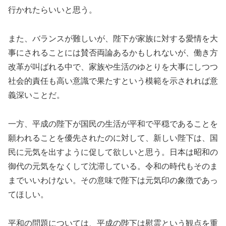
行かれたらいいと思う。
また、バランスが難しいが、陛下が家族に対する愛情を大
事にされることには賛否両論あるかもしれないが、働き方
改革が叫ばれる中で、家族や生活のゆとりを大事にしつつ
社会的責任も高い意識で果たすという模範を示されれば意
義深いことだ。
一方、平成の陛下が国民の生活が平和で平穏であることを
願われることを優先されたのに対して、新しい陛下は、国
民に元気を出すように促して欲しいと思う。日本は昭和の
御代の元気をなくして沈滞している。令和の時代もそのま
までいいわけない。その意味で陛下は元気印の象徴であっ
てほしい。
平和の問題については、平成の陛下は慰霊という観点を重