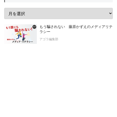
もう騙されない 藤原かずえのメディアリテ
ラシー
アゴラ編集部