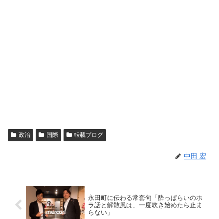
政治
国際
転載ブログ
中田 宏
永田町に伝わる常套句「酔っぱらいのホ
ラ話と解散風は、一度吹き始めたら止ま
らない」