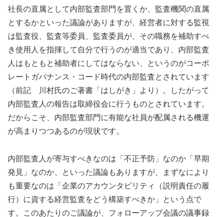
社長の直属として内部監査部門を置くか、監査機関の直属
とするかといった議論がありますが、経営者に対する監視
は監査役、監査等委員、監査委員が、その職務を補助すべ
き使用人を指揮して自分で行うのが適当であり、内部監査
人はもともと補助者にしてはならない、というのがコーポ
レートガバナンス・コード時代の内部監査とされています
（前記 川村氏のご著書「はしがき」より）。したがって
内部監査人の報告は取締役会に行うものとされています。
だからこそ、内部監査部門に有能な社員が配属される機運
が高まりつつあるのが現状です。
内部監査人が寄与すべきなのは「不正予防」なのか「早期
発見」なのか、といった議論もありますが、まずなにより
も重要なのは「企業のアカウンタビリティ（説明責任の履
行）に資する経営監査をどう構築すべきか」という点で
す。このあたりのご議論が、フォローアップ会議の議事録