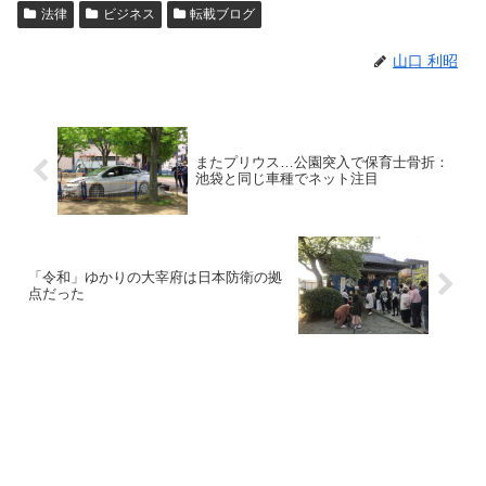
法律
ビジネス
転載ブログ
山口 利昭
またプリウス…公園突入で保育士骨折：
池袋と同じ車種でネット注目
「令和」ゆかりの大宰府は日本防衛の拠
点だった