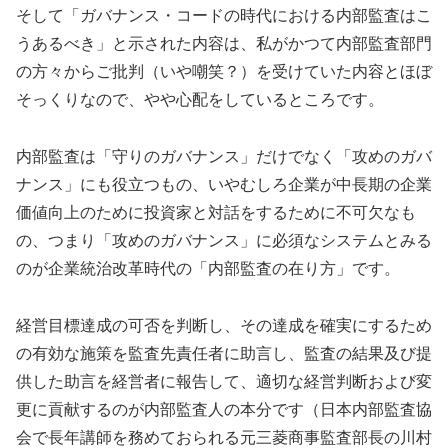
そして「ガバナンス・コードの時代における内部監査はこ
うあるべき」と示された内容は、私がかつて内部監査部門
の方々からご批判（いや嘲笑？）を受けていた内容とほぼ
そっくりなので、やや心配をしているところです。
内部監査は「守りのガバナンス」だけでなく「攻めのガバ
ナンス」にも役立つもの、いやむしろ企業が中長期の企業
価値向上のために投資家と対話をするために不可欠なも
の、つまり「攻めのガバナンス」に必須なシステムとみる
のが企業統治改革時代の「内部監査の在り方」です。
経営目標達成の可否を判断し、その達成を確実にするため
の有効な施策を監査先責任者に助言し、監査の結果及び提
供した助言を経営者に報告して、適切な経営判断および変
更に貢献するのが内部監査人の本分です（日本内部監査協
会で長年講師を務めておられる元三菱商事監査部長の川村