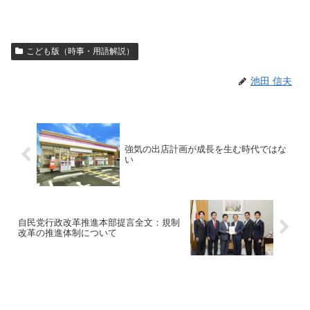
こども版（時事・用語解説）
池田 信夫
強気の出店計画が成長を生む時代ではな
い
自民党行政改革推進本部提言全文：規制
改革の推進体制について