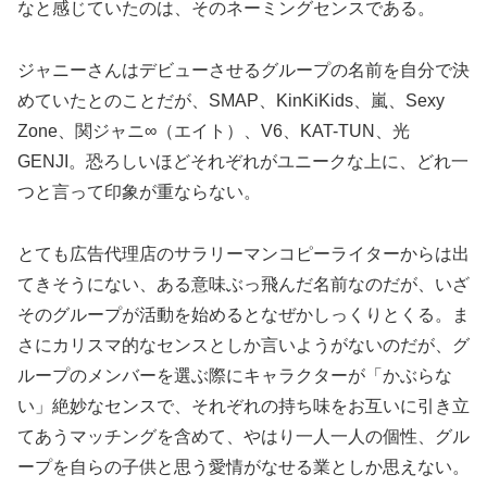
なと感じていたのは、そのネーミングセンスである。
ジャニーさんはデビューさせるグループの名前を自分で決
めていたとのことだが、SMAP、KinKiKids、嵐、Sexy
Zone、関ジャニ∞（エイト）、V6、KAT-TUN、光
GENJI。恐ろしいほどそれぞれがユニークな上に、どれ一
つと言って印象が重ならない。
とても広告代理店のサラリーマンコピーライターからは出
てきそうにない、ある意味ぶっ飛んだ名前なのだが、いざ
そのグループが活動を始めるとなぜかしっくりとくる。ま
さにカリスマ的なセンスとしか言いようがないのだが、グ
ループのメンバーを選ぶ際にキャラクターが「かぶらな
い」絶妙なセンスで、それぞれの持ち味をお互いに引き立
てあうマッチングを含めて、やはり一人一人の個性、グル
ープを自らの子供と思う愛情がなせる業としか思えない。