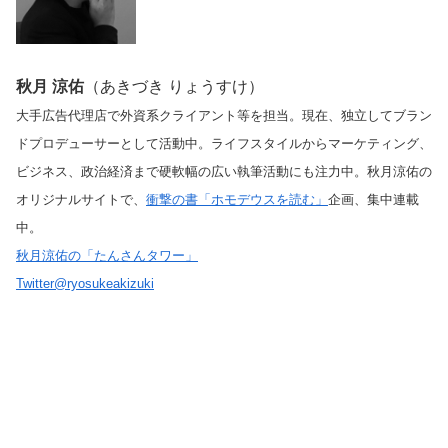
秋月 涼佑
（あきづき りょうすけ）
大手広告代理店で外資系クライアント等を担当。現在、独立してブラン
ドプロデューサーとして活動中。ライフスタイルからマーケティング、
ビジネス、政治経済まで硬軟幅の広い執筆活動にも注力中。秋月涼佑の
オリジナルサイトで、
衝撃の書「ホモデウスを読む」
企画、集中連載
中。
秋月涼佑の「たんさんタワー」
Twitter@ryosukeakizuki