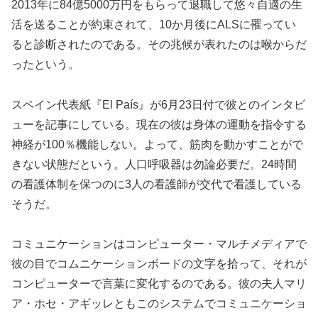
2013年に84億5000万円をもらって退職して悠々自適の生
活を送ることが約束されて、10か月後にALSに罹ってい
ると診断されたのである。その兆候が表れたのは喉からだ
ったという。
スペイン代表紙『El País』が6月23日付で彼とのインタビ
ューを記事にしている。現在の彼は身体の運動を指令する
神経が100％機能しない。よって、筋肉を動かすことがで
きない状態だという。人口呼吸器は勿論必要だ。24時間
の看護体制を保つのに3人の看護師が交代で看護している
そうだ。
コミュニケーションはコンピューター・マルチメディアで
彼の目でコムニケーションボードの文字を拾って、それが
コンピューターで言葉に変化するのである。彼の夫人マリ
ア・ホセ・アギッレともこのシステムでコミュニケーショ