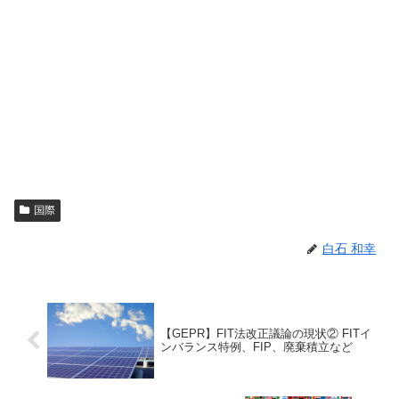
国際
白石 和幸
【GEPR】FIT法改正議論の現状② FITイ
ンバランス特例、FIP、廃棄積立など