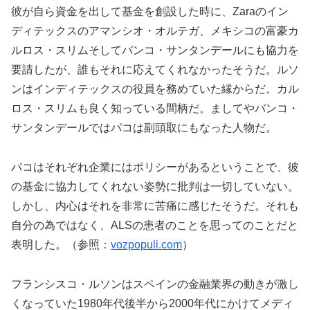
彼が自ら資金を出して基金を創設した時に、Zaraのイン
ディテックスのアマンシオ・オルテガ、メキシコの富豪カ
ルロス・スリムそしてバンコ・サンタンデールにも協力を
要請したが、誰もそれに応えてくれなかったそうだ。ルソ
ンはインディテックスの役員を務めていた縁からだ。カル
ロス・スリムも良く知っている間柄だ。ましてやバンコ・
サンタンデールではパコは副頭取にもなった人物だ。
パコはそれぞれ企業にはポリシーがあるということで、彼
の基金に協力してくれない姿勢に批判は一切していない。
しかし、内心はそれを非常に苦痛に感じたそうだ。それも
自分の為ではなく、ALSの患者のことを思ってのことだと
表明した。（参照：
vozpopuli.com
）
フランシスコ・ルソンはスペインの金融業界の動きが激し
くなっていた1980年代後半から2000年代にかけてメディ