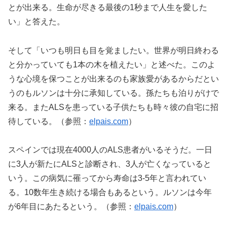
とが出来る。生命が尽きる最後の1秒まで人生を愛した
い」と答えた。
そして「いつも明日も目を覚ましたい。世界が明日終わる
と分かっていても1本の木を植えたい」と述べた。このよ
うな心境を保つことが出来るのも家族愛があるからだとい
うのもルソンは十分に承知している。孫たちも泊りがけで
来る。またALSを患っている子供たちも時々彼の自宅に招
待している。（参照：
elpais.com
）
スペインでは現在4000人のALS患者がいるそうだ。一日
に3人が新たにALSと診断され、3人が亡くなっていると
いう。この病気に罹ってから寿命は3-5年と言われてい
る。10数年生き続ける場合もあるという。ルソンは今年
が6年目にあたるという。（参照：
elpais.com
）