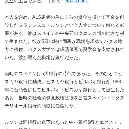
設立の主旨である。（参照：
elpais.com
）
本人を含め、ALS患者の為に自らの資金を投じて基金を創
設したフランシスコ・ルソンという人物について触れる必
要がある。彼はスペインの中央部のクエンカ州の地さな村
で生まれた。彼が5歳の時に両親が職場を求めてバクス地
方に移住。バクス大学では成績優秀で奨学金を支給されて
いた。彼が選んだ職場は銀行だった。
当時のスペインは5大銀行の時代であった。そのひとつビ
スカヤ銀行に勤務。ビスカヤ銀行とビルバオ銀行が1988
年に台頭合併してビルバオ・ビスカヤ銀行として誕生した
あと、当時の社会労働党政権は彼を公営スペイン・エクス
テリオール銀行の頭取に任命した。
ルソンは同銀行の傘下にあった中小銀行6行とエクステリ