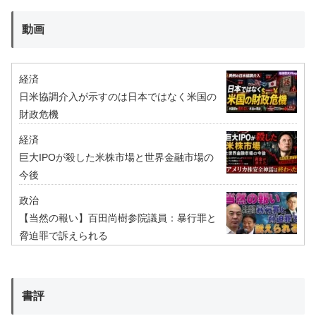
動画
経済
日米協調介入が示すのは日本ではなく米国の
財政危機
経済
巨大IPOが殺した米株市場と世界金融市場の
今後
政治
【当然の報い】百田尚樹参院議員：暴行罪と
脅迫罪で訴えられる
書評