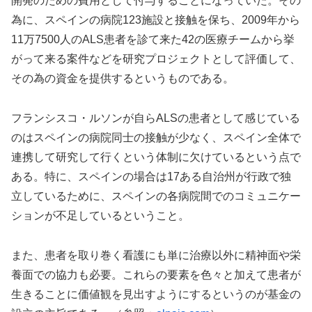
開発のための費用として付与することになっていた。その
為に、スペインの病院123施設と接触を保ち、2009年から
11万7500人のALS患者を診て来た42の医療チームから挙
がって来る案件などを研究プロジェクトとして評価して、
その為の資金を提供するというものである。
フランシスコ・ルソンが自らALSの患者として感じている
のはスペインの病院同士の接触が少なく、スペイン全体で
連携して研究して行くという体制に欠けているという点で
ある。特に、スペインの場合は17ある自治州が行政で独
立しているために、スペインの各病院間でのコミュニケー
ションが不足しているということ。
また、患者を取り巻く看護にも単に治療以外に精神面や栄
養面での協力も必要。これらの要素を色々と加えて患者が
生きることに価値観を見出すようにするというのが基金の