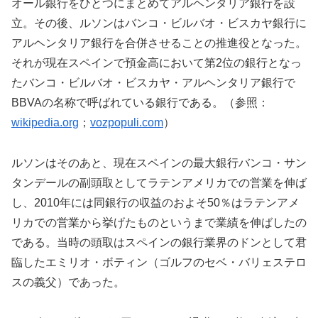
オール銀行をひとつにまとめてアルヘンタリア銀行を設
立。その後、ルソンはバンコ・ビルバオ・ビスカヤ銀行に
アルヘンタリア銀行を合併させることの推進役となった。
それが現在スペインで預金高において第2位の銀行となっ
たバンコ・ビルバオ・ビスカヤ・アルヘンタリア銀行で
BBVAの名称で呼ばれている銀行である。（参照：
wikipedia.org
；
vozpopuli.com
）
ルソンはそのあと、現在スペインの最大銀行バンコ・サン
タンデールの副頭取としてラテンアメリカでの営業を伸ば
し、2010年には同銀行の収益のおよそ50％はラテンアメ
リカでの営業から挙げたものというまで業績を伸ばしたの
である。当時の頭取はスペインの銀行業界のドンとして君
臨したエミリオ・ボティン（ゴルフのセベ・バリェステロ
スの義父）であった。