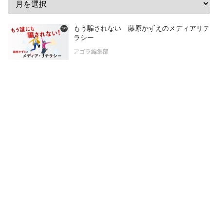
もう騙されない 藤原かずえのメディアリテ
ラシー
アゴラ編集部