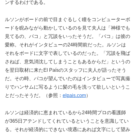
ンするわけである。
ルソンがボードの前で目まぐるしく瞳をコンピューターボ
ードを睨みながら動かしているのを見て夫人は「神様でも
見てるの、パコ」と冗談をいったそうだ。「パコ」は彼の
愛称。それがインタビューの24時間前だった。ルソンは
それをボードに文字で表しているのだった。「冗談を飛ば
さねば、意気消沈してしまうこともあるからだ」というの
を翌日取材に来たEl Paísのスタッフに夫人が語ったそう
だ。その時、パコが望んでいたのはインタビューで写真撮
りでハンサムに写るように髪の毛を洗って欲しいというこ
とだったそうだ。（参照：
elpais.com
）
ルソンは経済的に恵まれているから24時間プロの看護師
が365日アテンドしてくれているということを意識してい
る。それが経済的にできない境遇にあれば文字にして望み