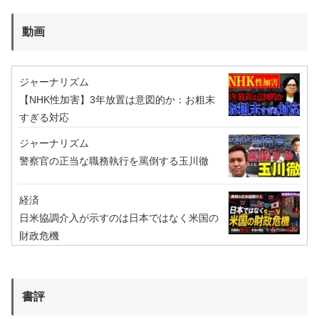
動画
ジャーナリズム
【NHK性加害】3年放置は意図的か：お粗末
すぎる対応
ジャーナリズム
警察官の正当な職務執行を罵倒する玉川徹
経済
日米協調介入が示すのは日本ではなく米国の
財政危機
書評