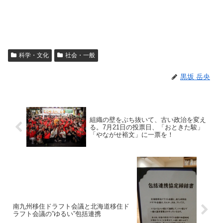
科学・文化
社会・一般
黒坂 岳央
組織の壁をぶち抜いて、古い政治を変え
る。7月21日の投票日、「おときた駿」
「やながせ裕文」に一票を！
南九州移住ドラフト会議と北海道移住ド
ラフト会議の”ゆるい”包括連携