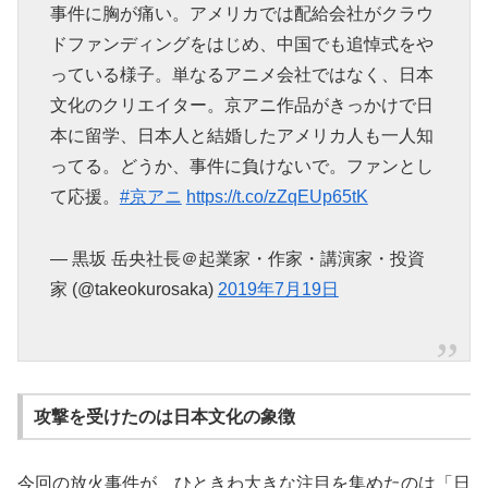
事件に胸が痛い。アメリカでは配給会社がクラウ
ドファンディングをはじめ、中国でも追悼式をや
っている様子。単なるアニメ会社ではなく、日本
文化のクリエイター。京アニ作品がきっかけで日
本に留学、日本人と結婚したアメリカ人も一人知
ってる。どうか、事件に負けないで。ファンとし
て応援。
#京アニ
https://t.co/zZqEUp65tK
— 黒坂 岳央社長＠起業家・作家・講演家・投資
家 (@takeokurosaka)
2019年7月19日
攻撃を受けたのは日本文化の象徴
今回の放火事件が、ひときわ大きな注目を集めたのは「日