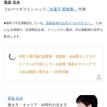
黒坂 岳央
フルーツギフトショップ
「水菓子 肥後庵」
代表
■無料で不定期配信している
「黒坂岳央の公式メールマガジン」
。ため
になる情報や、読者限定企画、イベントのご案内、非公開動画や音声も
配信します。
年収１億円超の起業家・投資家・自由業そしてサラ
リーマンが大切にしている習慣 “億超えマインド”で
人生は劇的に変わる！ (大和出版)
黒坂 岳央
働き方・キャリア・AI時代の生き方