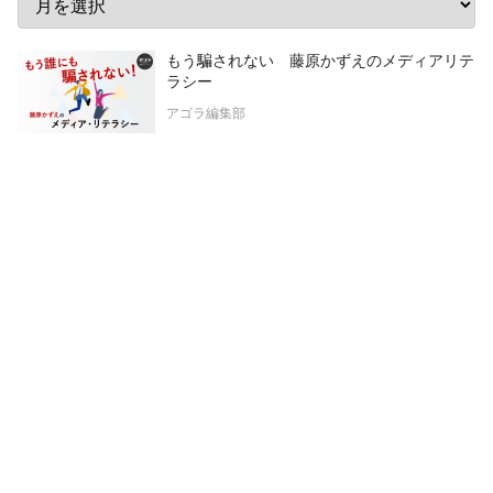
もう騙されない 藤原かずえのメディアリテ
ラシー
アゴラ編集部