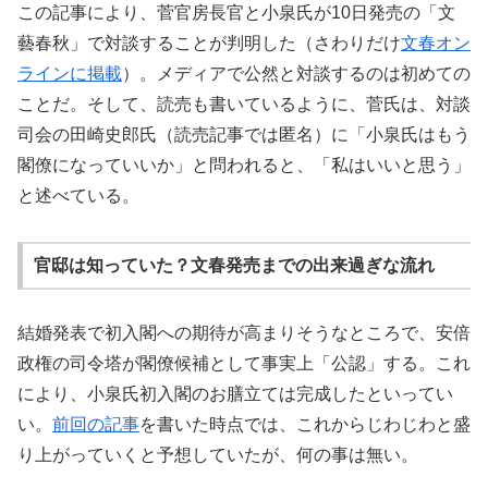
この記事により、菅官房長官と小泉氏が10日発売の「文
藝春秋」で対談することが判明した（さわりだけ
文春オン
ラインに掲載
）。メディアで公然と対談するのは初めての
ことだ。そして、読売も書いているように、菅氏は、対談
司会の田崎史郎氏（読売記事では匿名）に「小泉氏はもう
閣僚になっていいか」と問われると、「私はいいと思う」
と述べている。
官邸は知っていた？文春発売までの出来過ぎな流れ
結婚発表で初入閣への期待が高まりそうなところで、安倍
政権の司令塔が閣僚候補として事実上「公認」する。これ
により、小泉氏初入閣のお膳立ては完成したといってい
い。
前回の記事
を書いた時点では、これからじわじわと盛
り上がっていくと予想していたが、何の事は無い。