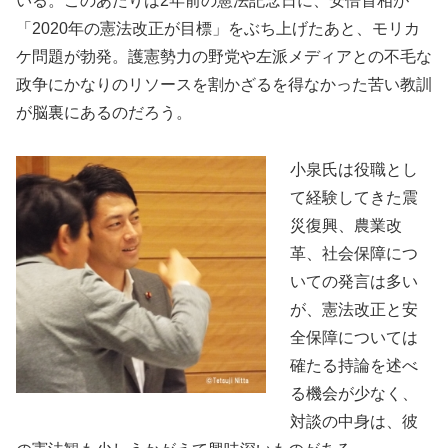
いる。このあたりは2年前の憲法記念日に、安倍首相が
「2020年の憲法改正が目標」をぶち上げたあと、モリカ
ケ問題が勃発。護憲勢力の野党や左派メディアとの不毛な
政争にかなりのリソースを割かざるを得なかった苦い教訓
が脳裏にあるのだろう。
小泉氏は役職とし
て経験してきた震
災復興、農業改
革、社会保障につ
いての発言は多い
が、憲法改正と安
全保障については
確たる持論を述べ
る機会が少なく、
対談の中身は、彼