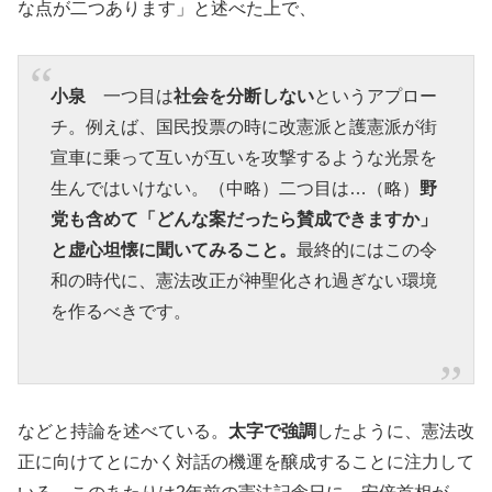
な点が二つあります」と述べた上で、
小泉
一つ目は
社会を分断しない
というアプロー
チ。例えば、国民投票の時に改憲派と護憲派が街
宣車に乗って互いが互いを攻撃するような光景を
生んではいけない。（中略）二つ目は…（略）
野
党も含めて「どんな案だったら賛成できますか」
と虚心坦懐に聞いてみること。
最終的にはこの令
和の時代に、憲法改正が神聖化され過ぎない環境
を作るべきです。
などと持論を述べている。
太字で強調
したように、憲法改
正に向けてとにかく対話の機運を醸成することに注力して