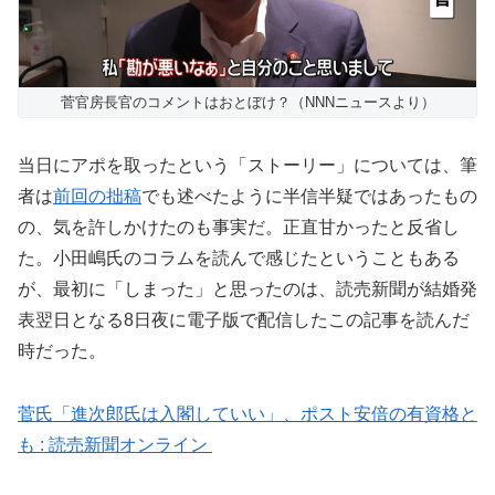
菅官房長官のコメントはおとぼけ？（NNNニュースより）
当日にアポを取ったという「ストーリー」については、筆
者は
前回の拙稿
でも述べたように半信半疑ではあったもの
の、気を許しかけたのも事実だ。正直甘かったと反省し
た。小田嶋氏のコラムを読んで感じたということもある
が、最初に「しまった」と思ったのは、読売新聞が結婚発
表翌日となる8日夜に電子版で配信したこの記事を読んだ
時だった。
菅氏「進次郎氏は入閣していい」、ポスト安倍の有資格と
も : 読売新聞オンライン