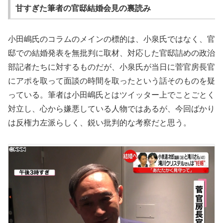
甘すぎた筆者の官邸結婚会見の裏読み
小田嶋氏のコラムのメインの標的は、小泉氏ではなく、官
邸での結婚発表を無批判に取材、対応した官邸詰めの政治
部記者たちに対するものだが、小泉氏が当日に菅官房長官
にアポを取って面談の時間を取ったという話そのものを疑
っている。筆者は小田嶋氏とはツイッター上でことごとく
対立し、心から嫌悪している人物ではあるが、今回ばかり
は反権力左派らしく、鋭い批判的な考察だと思う。