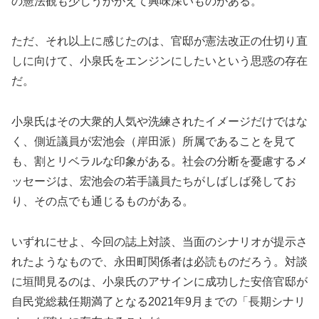
の憲法観も少しうかがえて興味深いものがある。
ただ、それ以上に感じたのは、官邸が憲法改正の仕切り直
しに向けて、小泉氏をエンジンにしたいという思惑の存在
だ。
小泉氏はその大衆的人気や洗練されたイメージだけではな
く、側近議員が宏池会（岸田派）所属であることを見て
も、割とリベラルな印象がある。社会の分断を憂慮するメ
ッセージは、宏池会の若手議員たちがしばしば発してお
り、その点でも通じるものがある。
いずれにせよ、今回の誌上対談、当面のシナリオが提示さ
れたようなもので、永田町関係者は必読ものだろう。対談
に垣間見るのは、小泉氏のアサインに成功した安倍官邸が
自民党総裁任期満了となる2021年9月までの「長期シナリ