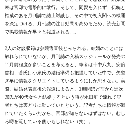
表は官邸で電撃的に敢行。そして、間髪を入れず、伝統と
権威のある月刊誌で誌上対談し、その中で初入閣への機運
を決定づける。月刊誌の注目効果を高めるため、読売新聞
で掲載情報が早々と報道される…。
2人の対談収録は参院選直後とみられる。結婚のことには
触れられていないが、月刊誌の入稿スケジュールが発売の
半月前程度が多いことを考えると、筆者は十中八九、安倍
首相、菅氏は小泉氏の結婚準備も把握していた中で、矢継
ぎ早に情報をクリエイトしているようにしか思えない。実
際、結婚発表直後の報道によると、1週間ほど前から進次
郎氏が40代女性と結婚するという噂が永田町で流れて記
者たちは裏どりに動いていたという。記者たちに情報が漏
れていたくらいだから、官邸が知らないはずはない。むし
ろ噂を流している側かもしれない（笑）。