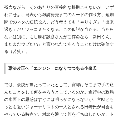
残念ながら、そのあたりの直接的な根拠こそないが、いず
れにせよ、発表から雑誌発売までのムードの作り方、短期
間でのネタの連続投入。どう考えても「やりすぎ」「出来
過ぎ」だとツッコミたくなる。この仮説が当たる、当たら
ないは別に、もし勝谷誠彦さんがご存命なら「新田くん、
まだまだウブだね」と言われたであろうことだけは確信す
る（苦笑）。
憲法改正へ「エンジン」になりつつある小泉氏
では、仮説が当たっていたとして、官邸はそこまで手の込
んだことをして何をやろうとしているのか。進行中の政局
の水面下の思惑はすぐには明らかにならないが、官邸とも
っとも近いジャーナリストの一人とされる田崎氏が司会を
やっている時点で、対談を通じて何を打ち出したいか、ト