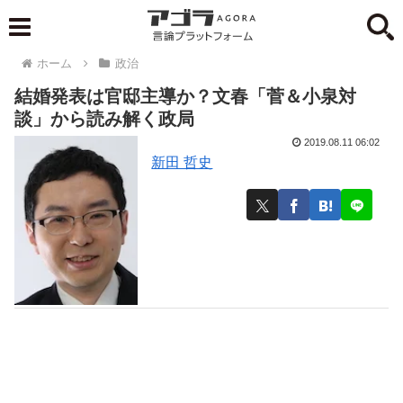
ホーム
政治
結婚発表は官邸主導か？文春「菅＆小泉対
談」から読み解く政局
2019.08.11 06:02
新田 哲史