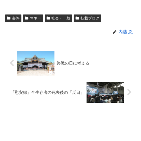
書評
マネー
社会・一般
転載ブログ
内藤 忍
終戦の日に考える
「慰安婦」全生存者の死去後の「反日」