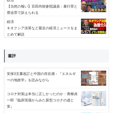
政治
【当然の報い】百田尚樹参院議員：暴行罪と
脅迫罪で訴えられる
経済
キオクシア決算など最近の経済ニュースをま
とめて解説
書評
安保3文書改訂と中国の存在感：『エネルギ
ーの地政学』を読みながら
コロナ対策は本当に正しかったのか：青柳貞
一郎『臨床現場からみた新型コロナの虚と
実』