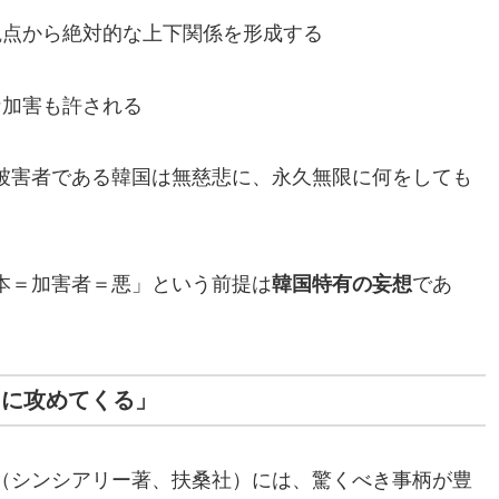
観点から絶対的な上下関係を形成する
な加害も許される
被害者である韓国は無慈悲に、永久無限に何をしても
本＝加害者＝悪」という前提は
韓国特有の妄想
であ
島に攻めてくる」
（シンシアリー著、扶桑社）には、驚くべき事柄が豊