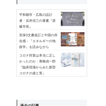
平和都市・広島の設計
者・浜井信三の著書『原
爆市長』
安保3文書改訂と中国の存
在感：『エネルギーの地
政学』を読みながら
コロナ対策は本当に正し
かったのか：青柳貞一郎
『臨床現場からみた新型
コロナの虚と実』
過去の記事