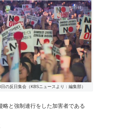
3日の反日集会（KBSニュースより：編集部）
侵略と強制連行をした加害者である
遠