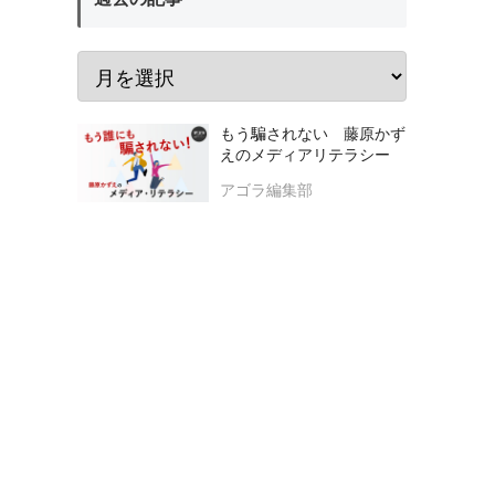
もう騙されない 藤原かず
えのメディアリテラシー
アゴラ編集部