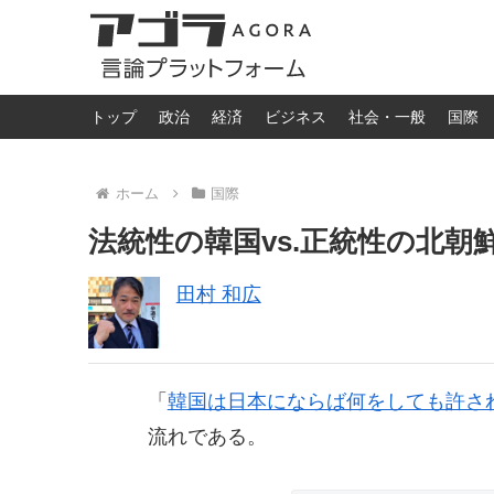
トップ
政治
経済
ビジネス
社会・一般
国際
ホーム
国際
法統性の韓国vs.正統性の北
田村 和広
「
韓国は日本にならば何をしても許さ
流れである。