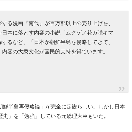
撃する漫画『南伐』が百万部以上の売り上げを、
を日本に落とす内容の小説『ムクゲノ花ガ咲キマ
録するなど、「日本が朝鮮半島を侵略してきて、
」内容の大衆文化が国民的支持を得ています。
朝鮮半島再侵略論」が完全に定説らしい。しかし日本
歴史」を「勉強」している元総理大臣もいた。