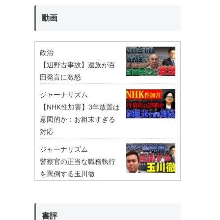
動画
政治
【辺野古事故】遺族が百
田発言に激怒
ジャーナリズム
【NHK性加害】3年放置は
意図的か：お粗末すぎる
対応
ジャーナリズム
警察官の正当な職務執行
を罵倒する玉川徹
書評