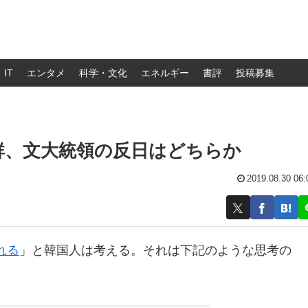
IT
エンタメ
科学・文化
エネルギー
書評
投稿募集
朝鮮、文大統領の反日はどちらか
2019.08.30 06:
れる
」と韓国人は考える。それは下記のような思考の