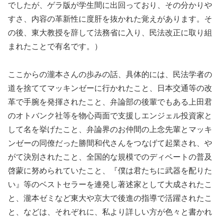
でしたが、ゲラ版が学生間に出回っており、その分かりや
すさ、内容の革新性に度肝を抜かれた覚えがあります。そ
の後、東大教授を辞して法務省に入り、民法改正に取り組
まれたことで有名です。）
ここからの瀧本さんの歩みの話、具体的には、民法学者の
道を捨ててマッキンゼーに行かれたこと、日本交通等の改
革で手腕を発揮されたこと、弁論部の後輩でもある上田君
のオトバンク社等を物心両面で支援しエンジェル投資家と
して名を挙げたこと、弁論界のお仲間の上念先輩とマッキ
ンゼーの同僚だった勝間和代さんをつなげて起業され、や
がて決別されたこと、全国的な規模でのディベートの普及
啓蒙に努められていたこと、『僕は君たちに武器を配りた
い』等のベストセラーを連発し著述家として大成されたこ
と、瀧本ゼミなど東大や京大で後進の指導で活躍されたこ
と、などは、それぞれに、私より詳しい方が色々と書かれ