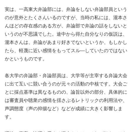
実は、一高東大弁論部には、弁論をしない弁論部員という
のが意外とたくさんいるのですが、当時の私には、瀧本さ
んほどの存在感のある方が、弁論部で弁論の話をしないと
いうのが不思議でした。途中から得た自分なりの仮説は、
瀧本さんは、弁論があまり好きでないというか、もしかし
たら、軽蔑に近い感情をもってスル―していたのではない
かというものです。
各大学の弁論部・弁論部員は、大学等が主宰する弁論大会
に出て互いに競い合うのが元々の活動の中核です。大会ご
とに採点基準は異なるものの、論旨以外の部分、具体的に
は審査員や聴衆の感情を揺さぶるレトリックの利用法や、
声調態度（声の抑揚など）などが成績に大きく影響しま
す。