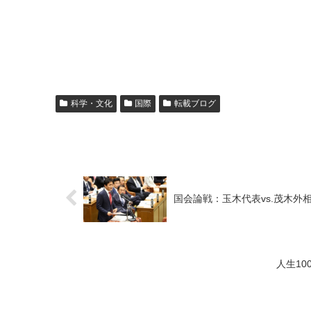
科学・文化
国際
転載ブログ
国会論戦：玉木代表vs.茂木外相
人生1