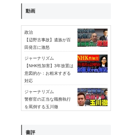
動画
政治
【辺野古事故】遺族が百
田発言に激怒
ジャーナリズム
【NHK性加害】3年放置は
意図的か：お粗末すぎる
対応
ジャーナリズム
警察官の正当な職務執行
を罵倒する玉川徹
書評