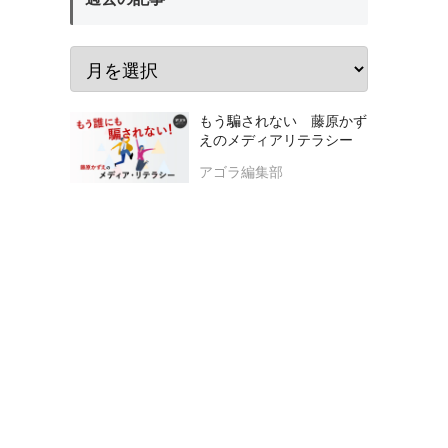
もう騙されない 藤原かず
えのメディアリテラシー
アゴラ編集部