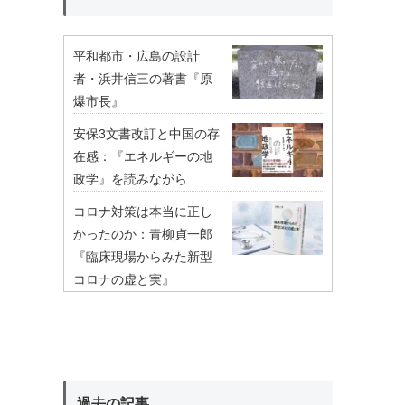
平和都市・広島の設計
者・浜井信三の著書『原
爆市長』
安保3文書改訂と中国の存
在感：『エネルギーの地
政学』を読みながら
コロナ対策は本当に正し
かったのか：青柳貞一郎
『臨床現場からみた新型
コロナの虚と実』
過去の記事