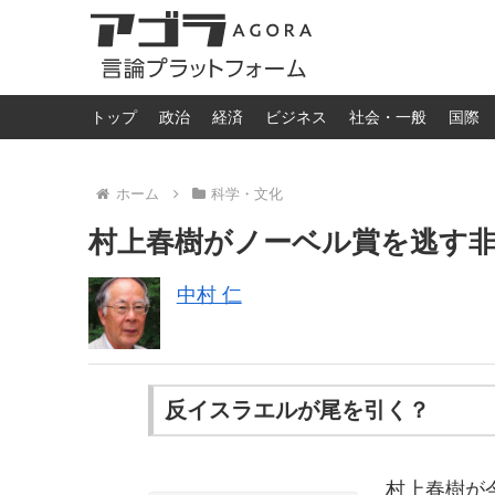
トップ
政治
経済
ビジネス
社会・一般
国際
ホーム
科学・文化
村上春樹がノーベル賞を逃す
中村 仁
反イスラエルが尾を引く？
村上春樹が