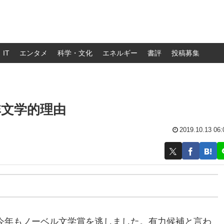
IT
エンタメ
科学・文化
エネルギー
書評
投稿募集
非文学的理由
2019.10.13 06:
今年もノーベル文学賞を逃しました。有力候補と言わ