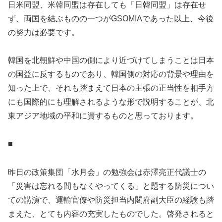
日米同盟、米韓同盟は存在しても「日韓同盟」は存在せ
ず、両国を結ぶものの一つがGSOMIAであった以上、今後
の努力は必要です。
韓国を北朝鮮や中国の側により近づけてしまうことは日本
の国益に反するものであり、韓国側の対応の背景や理由を
知った上で、それも踏まえて日本の主張の正当性を相手方
にも国際的にも理解されるような形で説明することが、北
東アジア地域の平和に資するものと思っております。
■
昨日の政策集団「水月会」の勉強会は赤澤亮正代議士の
「災害は忘れる間もなくやってくる」と題する防災につい
ての講演で、運輸官僚や防災担当内閣府副大臣の経験も踏
まえた、とても内容の充実したものでした。啓発されると