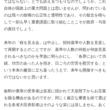
てはならない」とでも訴えるつもりなのでしょうか。これ
自体が国政上の重大問題とは思いませんが、問われている
のは我々の政権の公正性と透明性であり、その疑念を晴ら
して一刻も早く重要課題に取り組むことこそが政府・与党
の責任でしょう。
来年の「桜を見る会」は中止し、招待基準や人数を見直し
て再開するとのことですが、基準や人数の何処が何故見直
されるべきなのかを早急に明らかにし、「各界において功
績、功労のあった人を招き、日ごろの労苦を慰労する」と
いう本来の趣旨に立ち返ったうえで、来年も開催すべきも
のではないかと思います。
叙勲や褒章の受章者は皇居に招かれて天皇陛下からお言葉
を賜る機会があるのですが、同じく厳正な審査を経て選ば
れる各省大臣表彰者はそのような栄には浴しません。あく