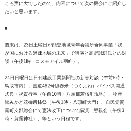
ころ実に大でしたので、内容について次の機会にご紹介し
たいと思います。
■
週末は、23日土曜日が能登地域青年会議所合同事業「我
が国における過疎地域の未来」で講演と高野誠鮮氏との対
談（午後1時・コスモアイル羽咋）。
24日日曜日は日刊建設工業新聞社の新春対談（午前8時・
鳥取市内）、国道482号線舂米（つくよね）バイパス開通
式典・祝賀行事（午前10時・八頭郡若桜町現地）、物産
館みかど花御所柿祭（午後1時・八頭町大門）、自民党賀
露町支部総会にて憲法改正について講演、懇親会（午後3
時・賀露神社）、等という日程です。