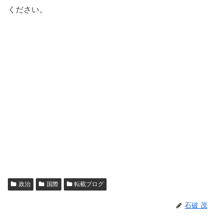
ください。
政治
国際
転載ブログ
石破 茂