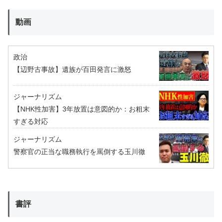
動画
政治
【辺野古事故】遺族が百田発言に激怒
ジャーナリズム
【NHK性加害】3年放置は意図的か：お粗末
すぎる対応
ジャーナリズム
警察官の正当な職務執行を罵倒する玉川徹
書評