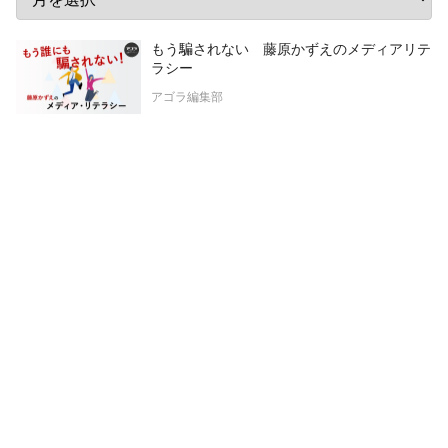
もう騙されない 藤原かずえのメディアリテ
ラシー
アゴラ編集部