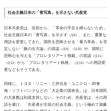
社会主義日本の「青写真」を示さない共産党
日本共産党は、従前から、「革命の手足を縛らないため」
社会主義日本の「青写真」を示さず
、また、重要な
（注8）
用語を変更してきた。国民を恐怖させる「暴力革命」を否
定しない「敵の出方論」の容認
や、国民に
（注9）（注10）
恐怖心を与える「プロレタリアート独裁」の容認
（注11）
から「プロレタリアート執権」
への用語変
（注12）
（注13）
更などもそうである。
同様に、トヨタ・ソニー・三井住友・ユニクロ・JR東
海・ソフトバンクなどの「大企業の国有化」は、日本国民
の大多数は到底支持しない。そのため、共産党は、その用
語を避け、「生産者が主役の社会主義」という極めて抽象