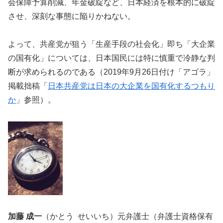
会保障予算削減、年金破綻など、日本経済を根本的に破綻
させ、深刻な事態に陥りかねない。
よって、共産党が狙う「生産手段の社会化」即ち「大企業
の国有化」については、日本国民には特に慎重で冷静な判
断が求められるのである（2019年9月26日付け「アゴラ」
掲載拙稿「
日本共産党は日本の大企業を国有化するつもり
か
」参照）。
加藤 成一
（かとう せいいち）元弁護士（弁護士資格保有