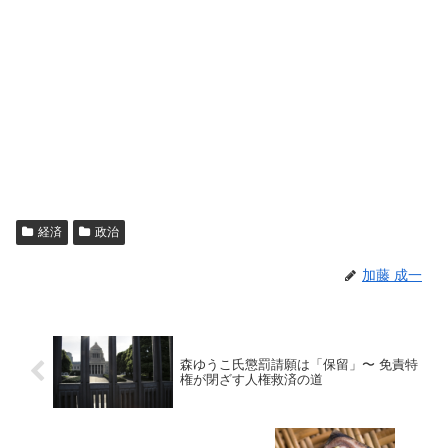
経済
政治
加藤 成一
森ゆうこ氏懲罰請願は「保留」〜 免責特
権が閉ざす人権救済の道