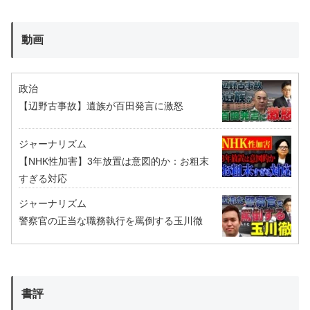
動画
政治
【辺野古事故】遺族が百田発言に激怒
ジャーナリズム
【NHK性加害】3年放置は意図的か：お粗末
すぎる対応
ジャーナリズム
警察官の正当な職務執行を罵倒する玉川徹
書評