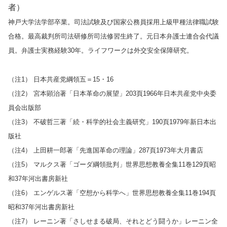
者）
神戸大学法学部卒業。司法試験及び国家公務員採用上級甲種法律職試験
合格。最高裁判所司法研修所司法修習生終了。元日本弁護士連合会代議
員。弁護士実務経験30年。ライフワークは外交安全保障研究。
（注1） 日本共産党綱領五＝15・16
（注2） 宮本顕治著「日本革命の展望」203頁1966年日本共産党中央委
員会出版部
（注3） 不破哲三著「続・科学的社会主義研究」190頁1979年新日本出
版社
（注4） 上田耕一郎著「先進国革命の理論」287頁1973年大月書店
（注5） マルクス著「ゴーダ綱領批判」世界思想教養全集11巻129頁昭
和37年河出書房新社
（注6） エンゲルス著「空想から科学へ」世界思想教養全集11巻194頁
昭和37年河出書房新社
（注7） レーニン著「さしせまる破局、それとどう闘うか」レーニン全