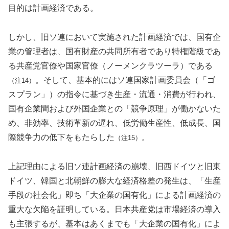
目的は計画経済である。
しかし、旧ソ連において実施された計画経済では、国有企
業の管理者は、国有財産の共同所有者であり特権階級であ
る共産党官僚や国家官僚（ノーメンクラツーラ）である
。そして、基本的にはソ連国家計画委員会（「ゴ
（注14）
スプラン」）の指令に基づき生産・流通・消費が行われ、
国有企業間および外国企業との「競争原理」が働かないた
め、非効率、技術革新の遅れ、低労働生産性、低成長、国
際競争力の低下をもたらした
。
（注15）
上記理由による旧ソ連計画経済の崩壊、旧西ドイツと旧東
ドイツ、韓国と北朝鮮の膨大な経済格差の発生は、「生産
手段の社会化」即ち「大企業の国有化」による計画経済の
重大な欠陥を証明している。日本共産党は市場経済の導入
も主張するが、基本はあくまでも「大企業の国有化」によ