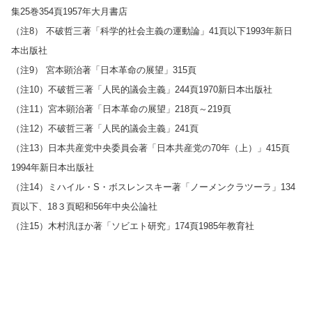
集25巻354頁1957年大月書店
（注8） 不破哲三著「科学的社会主義の運動論」41頁以下1993年新日
本出版社
（注9） 宮本顕治著「日本革命の展望」315頁
（注10）不破哲三著「人民的議会主義」244頁1970新日本出版社
（注11）宮本顕治著「日本革命の展望」218頁～219頁
（注12）不破哲三著「人民的議会主義」241頁
（注13）日本共産党中央委員会著「日本共産党の70年（上）」415頁
1994年新日本出版社
（注14）ミハイル・S・ボスレンスキー著「ノーメンクラツーラ」134
頁以下、18３頁昭和56年中央公論社
（注15）木村汎ほか著「ソビエト研究」174頁1985年教育社