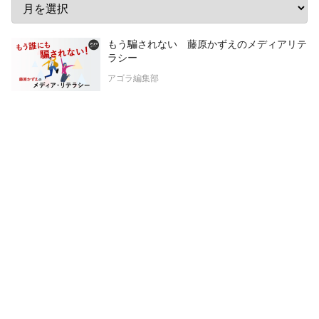
もう騙されない 藤原かずえのメディアリテ
ラシー
アゴラ編集部