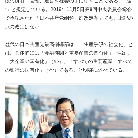
段の所有、管理、運営を社会の手に移すことである」
（注
と規定している。2019年11月5日第8回中央委員会総会
1）
で承認された「日本共産党綱領一部改定案」でも、上記の
点の改定はない。
歴代の日本共産党最高指導部は、「生産手段の社会化」と
は、具体的には「金融機関と重要産業の国有化」
、
（注2）
「大企業の国有化」
、「すべての重要産業、すべて
（注3）
の銀行の国有化」
である、と明確に述べている。
（注4）