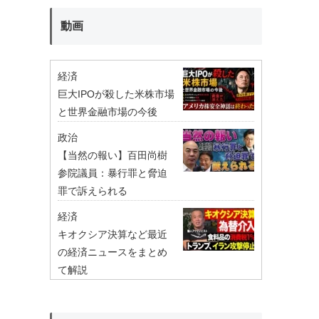
動画
経済
巨大IPOが殺した米株市場
と世界金融市場の今後
政治
【当然の報い】百田尚樹
参院議員：暴行罪と脅迫
罪で訴えられる
経済
キオクシア決算など最近
の経済ニュースをまとめ
て解説