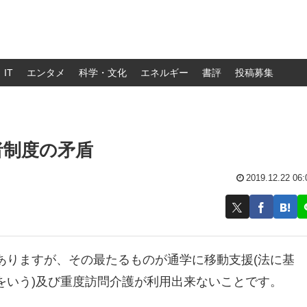
IT
エンタメ
科学・文化
エネルギー
書評
投稿募集
者制度の矛盾
2019.12.22 06:
ありますが、その最たるものが通学に移動支援(法に基
をいう)及び重度訪問介護が利用出来ないことです。