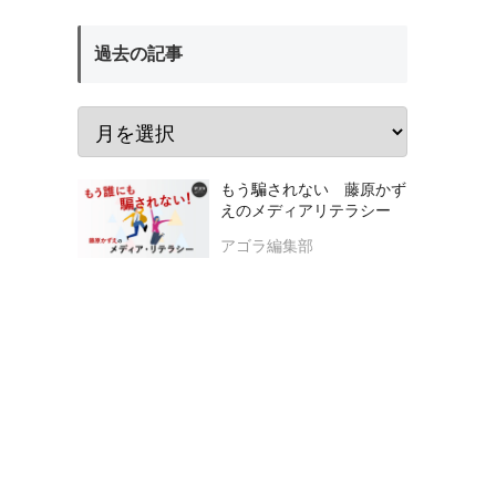
過去の記事
もう騙されない 藤原かず
えのメディアリテラシー
アゴラ編集部