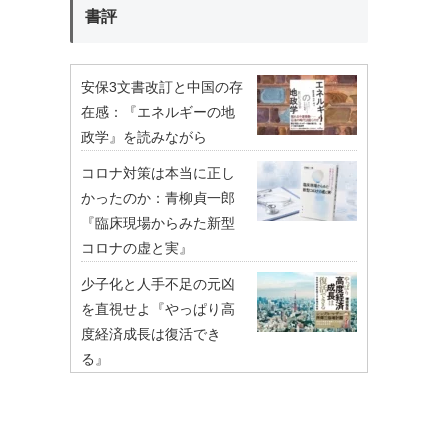
書評
安保3文書改訂と中国の存
在感：『エネルギーの地
政学』を読みながら
コロナ対策は本当に正し
かったのか：青柳貞一郎
『臨床現場からみた新型
コロナの虚と実』
少子化と人手不足の元凶
を直視せよ『やっぱり高
度経済成長は復活でき
る』