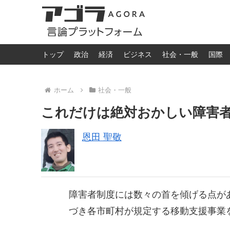
トップ
政治
経済
ビジネス
社会・一般
国際
ホーム
社会・一般
これだけは絶対おかしい障害
恩田 聖敬
障害者制度には数々の首を傾げる点が
づき各市町村が規定する移動支援事業