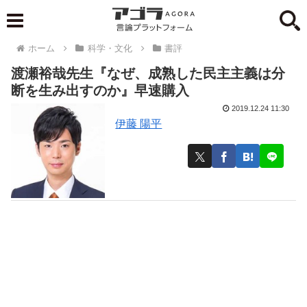
ホーム
科学・文化
書評
渡瀬裕哉先生『なぜ、成熟した民主主義は分
断を生み出すのか』早速購入
2019.12.24 11:30
伊藤 陽平