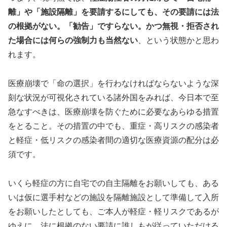
離」や「施設隔離」を要請するにしても、その要請には法
の根拠がない。「勧告」ですらない。かつ無視・拒否され
た場合には何らの強制力も当然ない
、という状態かと思わ
れます。
医療崩壊で「命の選択」を行わなければならないような深
刻な状況が可視化されている諸外国をみれば、今日本で至
急なすべきは、医療崩壊を防ぐために必要なあらゆる措置
をとること。その措置の中でも、重症・高リスクの感染者
と軽症・低リスクの感染者間の適切な医療資源の配分は必
須です。
いくら軽症の方に自宅での自主隔離をお願いしても、ある
いは仮に選手村などの施設を隔離施設として準備して入所
をお願いしたとしても、ご本人が軽症・軽リスクであるが
ゆえに、法に根拠のない要請に誰しもが従っていただける