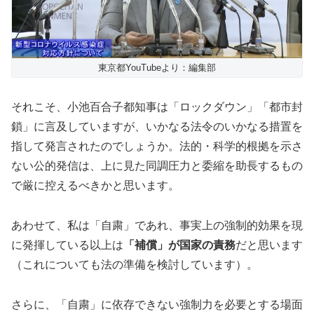
東京都YouTubeより：編集部
それこそ、小池百合子都知事は「ロックダウン」「都市封
鎖」に言及していますが、いかなる法令のいかなる措置を
指して発言されたのでしょうか。法的・科学的根拠を示さ
ない公的発信は、上に見た同調圧力と委縮を助長するもの
で厳に控えるべきかと思います。
あわせて、私は「自粛」であれ、事実上の強制的効果を現
に発揮している以上は
「補償」が国家の責務
だと思います
（これについても法の準備を検討しています）。
さらに、「自粛」に依存できない強制力を必要とする場面