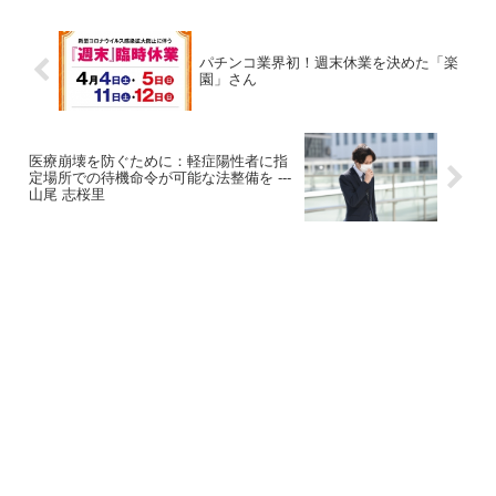
パチンコ業界初！週末休業を決めた「楽
園」さん
医療崩壊を防ぐために：軽症陽性者に指
定場所での待機命令が可能な法整備を ---
山尾 志桜里