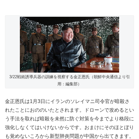
3/22戦術誘導兵器の訓練を視察する金正恩氏（朝鮮中央通信より引
用：編集部）
金正恩氏は1月3日にイランのソレイマニ司令官が暗殺さ
れたことにおののいたとされます。ドローンで攻めるとい
う手法を取れば暗殺を未然に防ぐ対策を今までより格段に
強化しなくてはいけないからです。おまけにそのほとぼり
も覚めないころから新型肺炎問題が中国から出てきます。