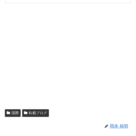
国際
転載ブログ
岡本 裕明