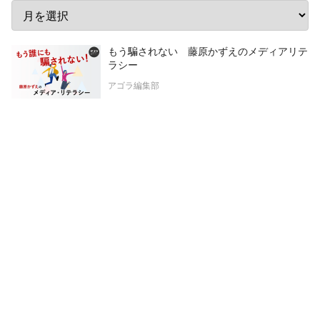
もう騙されない 藤原かずえのメディアリテ
ラシー
アゴラ編集部