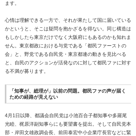
ます。
心情は理解できる一方で、それが果たして国に届いている
かというと、そこは疑問を抱かざるを得ない。同じ構造は
もしかしたら東京だけでなく大阪府にもあるのかも知れま
せん。東京都政における与党である「都民ファーストの
会」と、野党である自民党・東京都連の動きを見比べる
と、自民のアクションが活発なのに対して都民ファに対す
る不満が募ります。
「知事が、総理が」以前の問題。都民ファの声が届く
ための経路が見えない
4月1日以降、都議会自民党は小池百合子都知事や多羅尾
光睦、梶原洋副知事らにも要望書を提出。そして自民党本
部・岸田文雄政調会長、前田泰宏中小企業庁長官などに緊