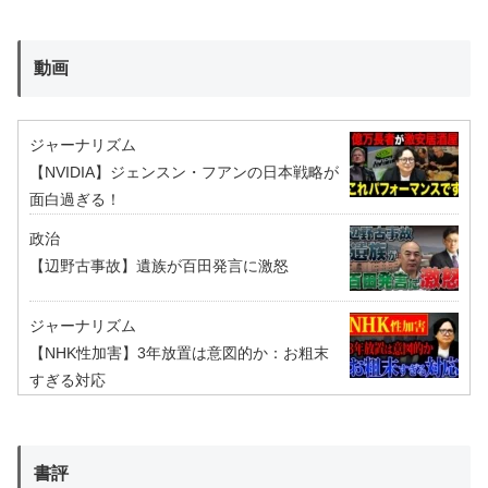
動画
ジャーナリズム
【NVIDIA】ジェンスン・フアンの日本戦略が
面白過ぎる！
政治
【辺野古事故】遺族が百田発言に激怒
ジャーナリズム
【NHK性加害】3年放置は意図的か：お粗末
すぎる対応
書評