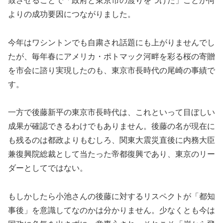
致させることで「政府と東京市の渡りをつけた」ことが何
よりの成功要因につながりました。
今年はワシントンでも自粛され話題にも上がりませんでし
たが、毎年春にアメリカ・ポトマック河畔を彩る桜の寄贈
を市会に諮り実現したのも、東京市長時代の尾崎の事績で
す。
一方で後藤新平の東京市長時代は、これといって目ぼしい
成果が確認できるわけでもありません。後藤の名が現在に
も残るのは都政よりもむしろ、関東大震災直後に内務大臣
兼復興院総裁として当たった帝都復興であり、東京のリー
ダーとしてではない。
もしかしたら小池さんの後藤に対するリスペクトが「都知
事後」を意識してなのかは分かりません。少なくとも今は