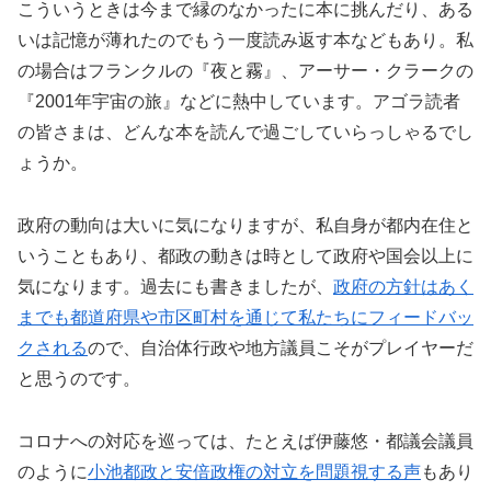
こういうときは今まで縁のなかったに本に挑んだり、ある
いは記憶が薄れたのでもう一度読み返す本などもあり。私
の場合はフランクルの『夜と霧』、アーサー・クラークの
『2001年宇宙の旅』などに熱中しています。アゴラ読者
の皆さまは、どんな本を読んで過ごしていらっしゃるでし
ょうか。
政府の動向は大いに気になりますが、私自身が都内在住と
いうこともあり、都政の動きは時として政府や国会以上に
気になります。過去にも書きましたが、
政府の方針はあく
までも都道府県や市区町村を通じて私たちにフィードバッ
クされる
ので、自治体行政や地方議員こそがプレイヤーだ
と思うのです。
コロナへの対応を巡っては、たとえば伊藤悠・都議会議員
のように
小池都政と安倍政権の対立を問題視する声
もあり