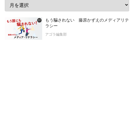
もう騙されない 藤原かずえのメディアリテ
ラシー
アゴラ編集部