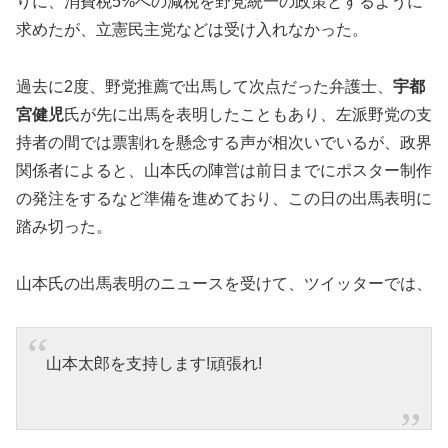
りに、消費税5%への減税を野党統一の政策とするように
求めたが、立憲民主党などは受け入れなかった。
過去に2度、野党推薦で出馬して次点だった弁護士、
宇都
宮健児
氏が先に出馬を表明したこともあり、左派野党の支
持者の間では票割れを懸念する声が相次いでいるが、政界
関係者によると、山本氏の陣営は前日までにポスター制作
の発注をするなど準備を進めており、この日の出馬表明に
踏み切った。
山本氏の出馬表明のニュースを受けて、ツイッターでは、
山本太郎を支持します!頑張れ!