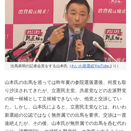
出馬表明の記者会見をする山本氏（
れいわ新選組YouTube
より）
山本氏の出馬を巡っては昨年夏の参院選落選後、何度も取
り沙汰されてきたが、立憲民主党、共産党などの左派野党
の統一候補として立候補できないか、他党と交渉してい
た。しかし、山本氏によると、立憲民主党などは、れいわ
新選組の公認ではなく無所属での出馬を要求。交渉は一度
途絶えたが、その後、山本氏が無所属での出馬を呑む代わ