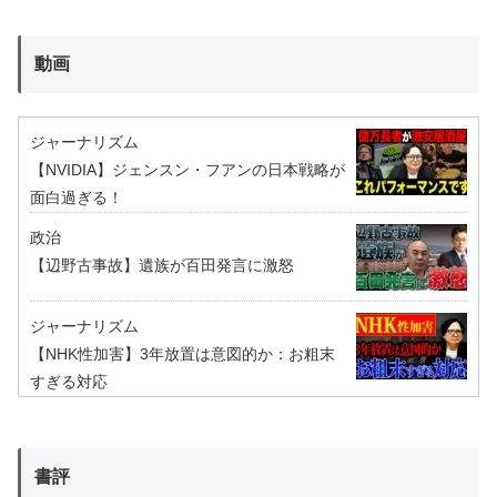
動画
ジャーナリズム
【NVIDIA】ジェンスン・フアンの日本戦略が
面白過ぎる！
政治
【辺野古事故】遺族が百田発言に激怒
ジャーナリズム
【NHK性加害】3年放置は意図的か：お粗末
すぎる対応
書評