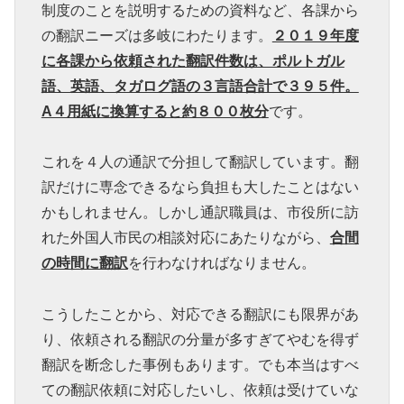
制度のことを説明するための資料など、各課から
の翻訳ニーズは多岐にわたります。
２０１９年度
に各課から依頼された翻訳件数は、ポルトガル
語、英語、タガログ語の３言語合計で３９５件。
A４用紙に換算すると約８００枚分
です。
これを４人の通訳で分担して翻訳しています。翻
訳だけに専念できるなら負担も大したことはない
かもしれません。しかし通訳職員は、市役所に訪
れた外国人市民の相談対応にあたりながら、
合間
の時間に翻訳
を行わなければなりません。
こうしたことから、対応できる翻訳にも限界があ
り、依頼される翻訳の分量が多すぎてやむを得ず
翻訳を断念した事例もあります。でも本当はすべ
ての翻訳依頼に対応したいし、依頼は受けていな