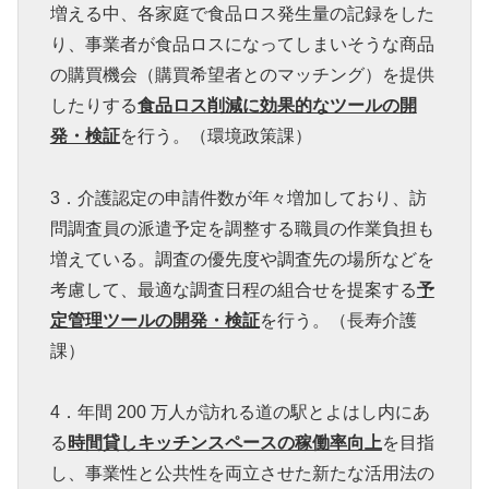
増える中、各家庭で食品ロス発生量の記録をした
り、事業者が食品ロスになってしまいそうな商品
の購買機会（購買希望者とのマッチング）を提供
したりする
食品ロス削減に効果的なツールの開
発・検証
を行う。（環境政策課）
3．介護認定の申請件数が年々増加しており、訪
問調査員の派遣予定を調整する職員の作業負担も
増えている。調査の優先度や調査先の場所などを
考慮して、最適な調査日程の組合せを提案する
予
定管理ツールの開発・検証
を行う。（長寿介護
課）
4．年間 200 万人が訪れる道の駅とよはし内にあ
る
時間貸しキッチンスペースの稼働率向上
を目指
し、事業性と公共性を両立させた新たな活用法の