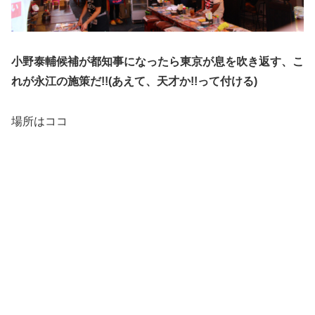
小野泰輔候補が都知事になったら東京が息を吹き返す、こ
れが永江の施策だ!!(あえて、天才か!!って付ける)
場所はココ