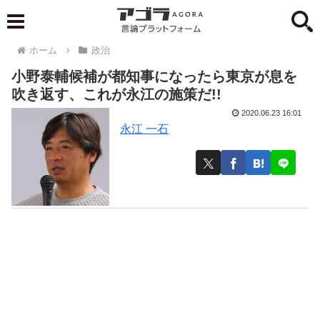
ホーム
政治
小野泰輔候補が都知事になったら東京が息を
吹き返す、これが永江の施策だ!!
2020.06.23 16:01
永江 一石