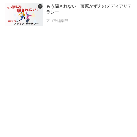
もう騙されない 藤原かずえのメディアリテ
ラシー
アゴラ編集部