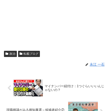
政治
転載ブログ
永江 一石
マイナンバー紐付け：1つぐらいいいんじ
ゃないの？
現職都議がみる都知事選～候補者紹介②