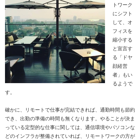
トワーク
にシフト
して、オ
フィスを
縮小する
と宣言す
る「ドヤ
顔経営
者」もい
るようで
す。
確かに、リモートで仕事が完結できれば、通勤時間も節約
でき、出勤の準備の時間も無くなります。やることが決ま
っている定型的な仕事に関しては、通信環境やパソコンな
どのインフラが整備されていれば、リモートワークの方が