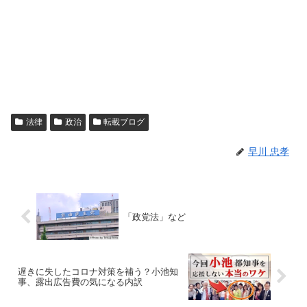
法律
政治
転載ブログ
早川 忠孝
「政党法」など
遅きに失したコロナ対策を補う？小池知
事、露出広告費の気になる内訳