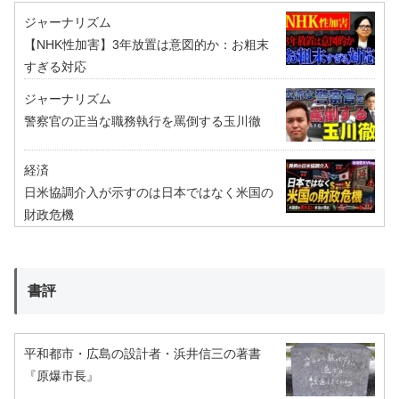
ジャーナリズム
【NHK性加害】3年放置は意図的か：お粗末
すぎる対応
ジャーナリズム
警察官の正当な職務執行を罵倒する玉川徹
経済
日米協調介入が示すのは日本ではなく米国の
財政危機
書評
平和都市・広島の設計者・浜井信三の著書
『原爆市長』