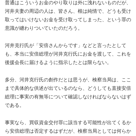
普通はこういうお金のやり取りは外に洩れないものだが、
河井夫妻の周辺の人は、皆さん、根は純情で、どうも受け
取ってはいけないお金を受け取ってしまった、という罪の
意識が纏わりついていたのだろう。
河井克行氏が「安倍さんからです」などと言ったとして
も、本当に安倍総理が河井克行氏にお金を渡して、これを
後援会長に届けるように指示したとは限らない。
多分、河井克行氏の創作だとは思うが、検察当局は、ここ
まで具体的な供述が出ているのなら、どうしても直接安倍
総理に事実の有無等について確認しなければならないはず
である。
事実なら、買収資金交付罪に該当する可能性が出てくるか
ら安倍総理は否定するはずだが、検察当局としては何らか