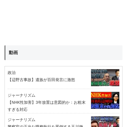
動画
政治
【辺野古事故】遺族が百田発言に激怒
ジャーナリズム
【NHK性加害】3年放置は意図的か：お粗末
すぎる対応
ジャーナリズム
警察官の正当な職務執行を罵倒する玉川徹