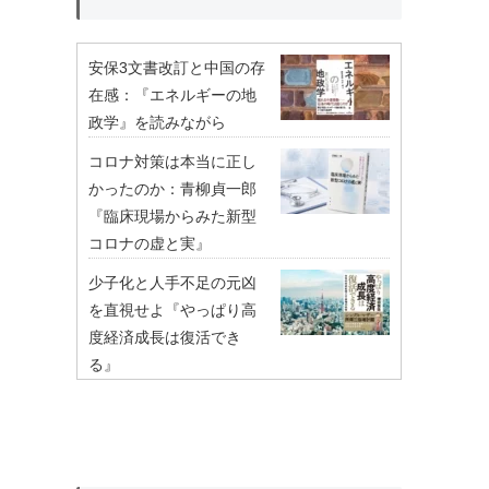
安保3文書改訂と中国の存
在感：『エネルギーの地
政学』を読みながら
コロナ対策は本当に正し
かったのか：青柳貞一郎
『臨床現場からみた新型
コロナの虚と実』
少子化と人手不足の元凶
を直視せよ『やっぱり高
度経済成長は復活でき
る』