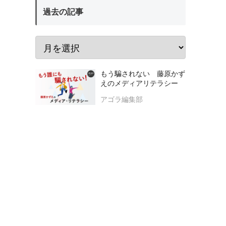
過去の記事
もう騙されない 藤原かず
えのメディアリテラシー
アゴラ編集部