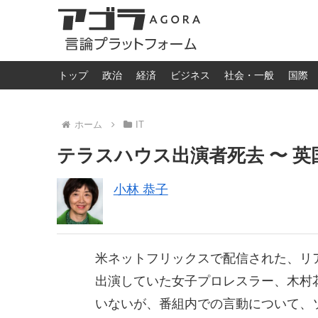
トップ
政治
経済
ビジネス
社会・一般
国際
ホーム
IT
テラスハウス出演者死去 〜 
小林 恭子
米ネットフリックスで配信された、リ
出演していた女子プロレスラー、木村花
いないが、番組内での言動について、