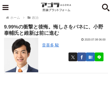
ホーム
政治
9.99%の衝撃と後悔。悔しさをバネに、小野
泰輔氏と維新は前に進む
2020.07.08 06:00
音喜多 駿