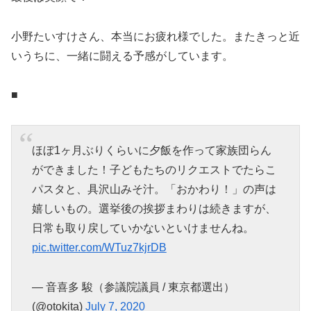
小野たいすけさん、本当にお疲れ様でした。またきっと近
いうちに、一緒に闘える予感がしています。
■
ほぼ1ヶ月ぶりくらいに夕飯を作って家族団らん
ができました！子どもたちのリクエストでたらこ
パスタと、具沢山みそ汁。「おかわり！」の声は
嬉しいもの。選挙後の挨拶まわりは続きますが、
日常も取り戻していかないといけませんね。
pic.twitter.com/WTuz7kjrDB
— 音喜多 駿（参議院議員 / 東京都選出）
(@otokita)
July 7, 2020