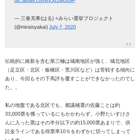
pic.twitter.com/nQo1Mt3GIP
— 三春充希(はる) ⭐みらい選挙プロジェクト
(@miraisyakai)
July 7, 2020
伝統的に維新を含む第三極は城南地区が強く、城北地区
（足立区・北区・板橋区・荒川区など）は苦戦する傾向に
あり、今回もその下馬評を覆すことができなかったのでし
た。。
私の地盤である北区でも、都議補選の佐藤ことは約
33,000票を獲っているにもかかわらず、小野たいすけさ
んに入った票はその半分以下の約15,000票あまりで、供
託金ラインである得票率10％をわずかに切ってしまって