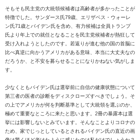
そもそも民主党の大統領候補者は高齢者が多かったことが
特徴でした。サンダース氏79歳、エリザベス・ウォーレ
ン氏71歳とバイデン氏を含め、有力候補は全員トランプ
氏より年上での就任となることを民主党候補者が熱狂して
受け入れようとしたのです。若返りが進む他の国の首脳に
比べ真逆に向かうアメリカがある意味、本当に大丈夫なの
だろうか、と不安を募らせることになりかねない気がしま
す。
少なくともバイデン氏は選挙前に自信の健康状態について
第三者の医者の診断をディスクローズすべきでしょう。そ
の上でアメリカが何を判断基準として大統領を選ぶのか、
極めて重要なところに来たと思います。2冊の暴露本は選
挙には影響しないとみています。そんなことよりコロナの
ため、家でじっとしているとされるバイデン氏の直近の画
像は驚くほど老けたように感じたのは私だけでしょうか？