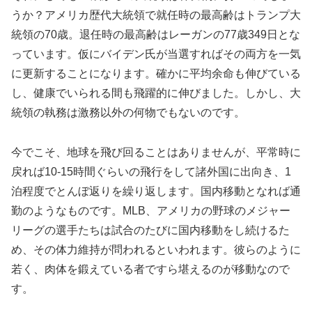
うか？アメリカ歴代大統領で就任時の最高齢はトランプ大
統領の70歳。退任時の最高齢はレーガンの77歳349日とな
っています。仮にバイデン氏が当選すればその両方を一気
に更新することになります。確かに平均余命も伸びている
し、健康でいられる間も飛躍的に伸びました。しかし、大
統領の執務は激務以外の何物でもないのです。
今でこそ、地球を飛び回ることはありませんが、平常時に
戻れば10-15時間ぐらいの飛行をして諸外国に出向き、1
泊程度でとんぼ返りを繰り返します。国内移動となれば通
勤のようなものです。MLB、アメリカの野球のメジャー
リーグの選手たちは試合のたびに国内移動をし続けるた
め、その体力維持が問われるといわれます。彼らのように
若く、肉体を鍛えている者ですら堪えるのが移動なので
す。