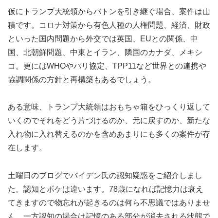
仮にトランプ大統領からバトンを引き継ぐ場合、案件は山
積です。コロナ対策から有色人種の人権問題、経済、財政
といった国内問題から外交では英国、EUとの関係、中
国、北朝鮮問題、中東とイラン、隣国のカナダ、メキシ
コ。更にはWHOやパリ協定、TPP11など世界との連携や
協調関係の方針と再構築もあるでしょう。
ある意味、トランプ大統領はおもちゃ箱をひっくり返して
いくのでそれをどう片づけるのか、元に戻すのか、新たな
入れ物に入れ替えるのかを含めあまりにも多くの案件が存
在します。
土曜日のブログでバイデン氏の認知疑惑をご紹介しまし
た。認知とボケは違います。78歳になれば記憶力は衰え
てきますので物忘れが起きるのは何ら不思議ではありませ
ん。一方認知の場合は記憶のある部分が消去される状態で