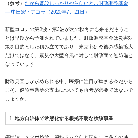
（参考）
だから普段しっかりやらないと…財政調整基金
― 中田宏・アゴラ（2020年7月21日）
新型コロナの第2波・第3波が次の秋冬にも来るだろうこ
とは早期から予測されていました。財政調整基金は災害対
策を目的とした積み立てであり、東京都は今後の感染拡大
だけではなく、震災や大型台風に対して財政面で無防備と
なっています。
財政見直しが求められる中、医療に注目が集まる今だから
こそ、健診事業等の支出についても再考が必要ではないで
しょうか。
1. 地方自治体で常態化する根拠不明な検診事業
癌検診、メタボ検診、歯科ドックなど国内には多くの検