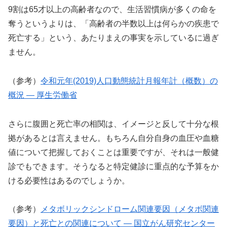
9割は65才以上の高齢者なので、生活習慣病が多くの命を
奪うというよりは、「高齢者の半数以上は何らかの疾患で
死亡する」という、あたりまえの事実を示しているに過ぎ
ません。
（参考）
令和元年(2019)人口動態統計月報年計（概数）の
概況 ― 厚生労働省
さらに腹囲と死亡率の相関は、イメージと反して十分な根
拠があるとは言えません。もちろん自分自身の血圧や血糖
値について把握しておくことは重要ですが、それは一般健
診でもできます。そうなると特定健診に重点的な予算をか
ける必要性はあるのでしょうか。
（参考）
メタボリックシンドローム関連要因（メタボ関連
要因）と死亡との関連について ― 国立がん研究センター