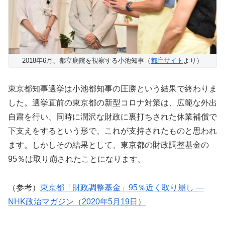
2018年6月、都立病院を視察する小池知事（
都庁サイト
より）
東京都知事選挙は小池都知事の圧勝という結果で終わりま
した。選挙直前の東京都の新型コロナ対策は、広範な外出
自粛を行い、同時に潤沢な財政に裏打ちされた休業補償で
下支えをするという形で、これが支持されたものと思われ
ます。しかしその結果として、東京都の財政調整基金の
95％は取り崩されたことになります。
（参考）
東京都「財政調整基金」95％近く取り崩し ―
NHK政治マガジン（2020年5月19日）