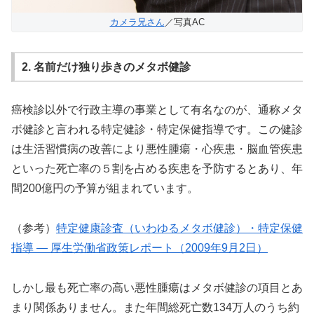
カメラ兄さん
／写真AC
2. 名前だけ独り歩きのメタボ健診
癌検診以外で行政主導の事業として有名なのが、通称メタ
ボ健診と言われる特定健診・特定保健指導です。この健診
は生活習慣病の改善により悪性腫瘍・心疾患・脳血管疾患
といった死亡率の５割を占める疾患を予防するとあり、年
間200億円の予算が組まれています。
（参考）
特定健康診査（いわゆるメタボ健診）・特定保健
指導 ― 厚生労働省政策レポート（2009年9月2日）
しかし最も死亡率の高い悪性腫瘍はメタボ健診の項目とあ
まり関係ありません。また年間総死亡数134万人のうち約