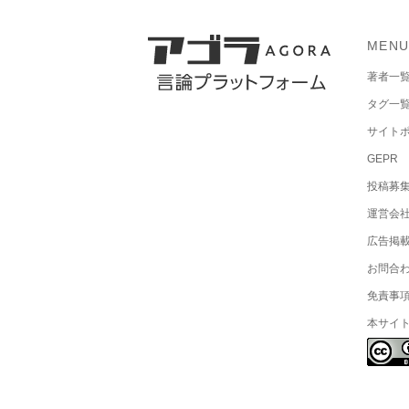
MEN
著者一
タグ一
サイト
GEPR
投稿募
運営会
広告掲
お問合
免責事
本サイ