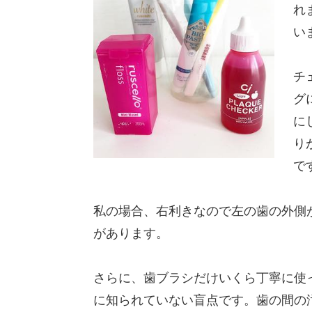
れ
い
チ
グ
に
り
で
私の場合、右利きなので左の歯の外側
があります。
さらに、歯ブラシだけいくら丁寧に使
に知られていない盲点です。歯の間の