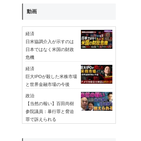
動画
経済
日米協調介入が示すのは
日本ではなく米国の財政
危機
経済
巨大IPOが殺した米株市場
と世界金融市場の今後
政治
【当然の報い】百田尚樹
参院議員：暴行罪と脅迫
罪で訴えられる