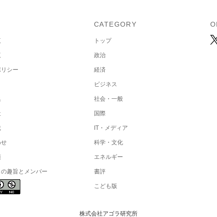
U
CATEGORY
O
覧
トップ
覧
政治
ポリシー
経済
ビジネス
集
社会・一般
社
国際
載
IT・メディア
わせ
科学・文化
項
エネルギー
トの趣旨とメンバー
書評
こども版
株式会社アゴラ研究所