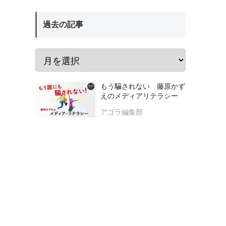
過去の記事
もう騙されない 藤原かず
えのメディアリテラシー
アゴラ編集部