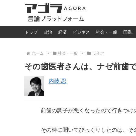
トップ
政治
経済
ビジネス
社会・一般
国際
ホーム
社会・一般
ライフ
その歯医者さんは、ナゼ前歯
内藤 忍
前歯の調子が悪くなったので行きつけ
その時に聞いてびっくりしたのは、そ