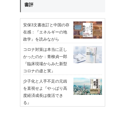
書評
安保3文書改訂と中国の存
在感：『エネルギーの地
政学』を読みながら
コロナ対策は本当に正し
かったのか：青柳貞一郎
『臨床現場からみた新型
コロナの虚と実』
少子化と人手不足の元凶
を直視せよ『やっぱり高
度経済成長は復活でき
る』