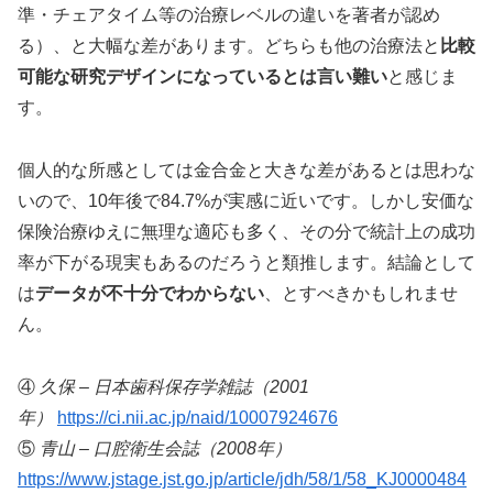
準・チェアタイム等の治療レベルの違いを著者が認め
る）、と大幅な差があります。どちらも他の治療法と
比較
可能な研究デザインになっているとは言い難い
と感じま
す。
個人的な所感としては金合金と大きな差があるとは思わな
いので、10年後で84.7%が実感に近いです。しかし安価な
保険治療ゆえに無理な適応も多く、その分で統計上の成功
率が下がる現実もあるのだろうと類推します。結論として
は
データが不十分でわからない
、とすべきかもしれませ
ん。
④
久保 – 日本歯科保存学雑誌（2001
年）
https://ci.nii.ac.jp/naid/10007924676
⑤
青山 – 口腔衛生会誌（2008年）
https://www.jstage.jst.go.jp/article/jdh/58/1/58_KJ0000484