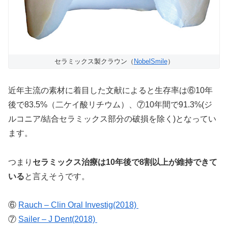
セラミックス製クラウン（
NobelSmile
）
近年主流の素材に着目した文献によると生存率は⑥10年
後で83.5%（二ケイ酸リチウム）、⑦10年間で91.3%(ジ
ルコニア/結合セラミックス部分の破損を除く)となってい
ます。
つまり
セラミックス治療は10年後で8割以上が維持できて
いる
と言えそうです。
⑥
Rauch – Clin Oral Investig(2018)
⑦
Sailer – J Dent(2018)