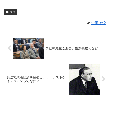
医療
中田 智之
李登輝先生ご逝去、投票義務化など
英語で政治経済を勉強しよう：ポストケ
インジアンってなに？