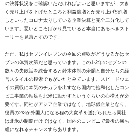
の決算状況をご確認いただければよいと思いますが、大き
く売り上げを下げたところと利益倍増とか売り上げ5割増
しといったコロナ太りしている企業決算と完全二分化して
います。悪いところばかり見ていると本当にあるべきスト
ーリーを見落とすのです。
ただ、私はセブンイレブンの今回の買収がどうなるかはセ
ブンの体質次第だと思っています。この1-2年のセブンの
数々の失敗話を総合すると鈴木体制の余韻と自分たちの経
営スタイルの模索でもがいたとみています。スピードウェ
イの買収に本気のチカラを出すなら国内で飽和化したコン
ビニ事業の軸足を北米に動かすというぐらいの心構えが必
要です。同社がアジア企業ではなく、地球儀企業となり、
役員の2/3が外国人になる程の大変革を遂げられたら同社
は北米の制覇だけではなく、国内のコンビニで最後の勝ち
組になれるチャンスすらあります。