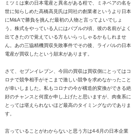
ミツミは東の日本電産と異名がある程で、ミネベアの名を
世に知らしめた高橋高見氏は同社の創業者というより日本
にM&Aで勝負を挑んだ最初の人物と言ってよいでしょ
う。株式をやっている人にはバブルの頃、彼の名前がよく
出てきたので覚えている方もいらっしゃるかもしれませ
ん。あの三協精機買収失敗事件でその後、ライバルの日本
電産が買収したという顛末があります。
さて、セブンイレブン、今回の買収は買収側にとってはコ
ロナで競争相手がそこまで激しい競争を求めなかったこと
が幸いしました。私もコロナの今が構造的変換ができる絶
好のチャンスと何度か申し上げたと思いますが、肉食系に
とっては堪えられないほど最高のタイミングなのでありま
す。
言っていることがわからないと思う方は4-6月の日本企業