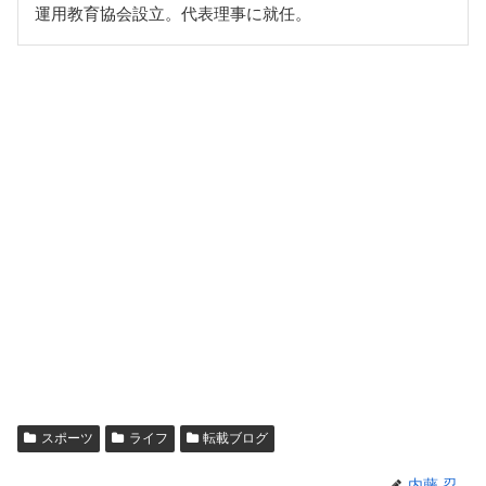
運用教育協会設立。代表理事に就任。
スポーツ
ライフ
転載ブログ
内藤 忍