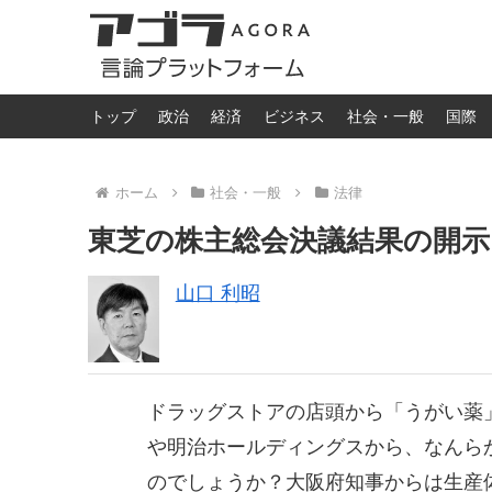
トップ
政治
経済
ビジネス
社会・一般
国際
ホーム
社会・一般
法律
東芝の株主総会決議結果の開
山口 利昭
ドラッグストアの店頭から「うがい薬
や明治ホールディングスから、なんら
のでしょうか？大阪府知事からは生産