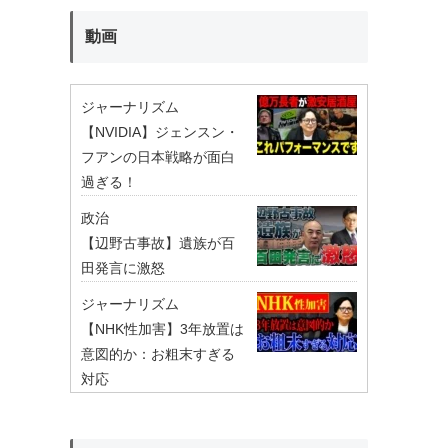
動画
ジャーナリズム
【NVIDIA】ジェンスン・
フアンの日本戦略が面白
過ぎる！
政治
【辺野古事故】遺族が百
田発言に激怒
ジャーナリズム
【NHK性加害】3年放置は
意図的か：お粗末すぎる
対応