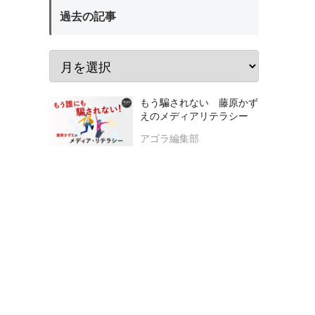
過去の記事
もう騙されない 藤原かず
えのメディアリテラシー
アゴラ編集部