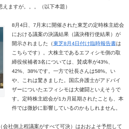
思えますが。。。（以下本題）
8月4日、7月末に開催された東芝の定時株主総会
における議案の決議結果（議決権行使結果）が
開示されました（
東芝8月4日付け臨時報告書
は
こちらです）。大株主であるエフィシモ側の取
締役候補者3名については、賛成率が43%、
42%、38%です。一方で社長さんは58%。い
や、これは驚きました。国広弁護士がアドバイ
ザーについたエフィシモは大健闘といえそうで
す。定時株主総会が1カ月延期されたことも、本
件では微妙に影響しているのかもしれません。
（会社側上程議案がすべて可決）はおおよそ予想して