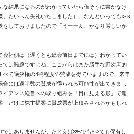
んな結果になるのがわかっていたら偉そうに書かなけ
、たいへん失礼いたしました）。なんといってもISS
奨をしておりましたので「うーーん、かなり厳しいか
て会社側は（遅くとも総会前日までには）わかってい
っては難題ですよね。ここからはまた勝手な野次馬的
すべて議決権の4割程度の賛成を得ていますので、来年
場合には過半数の賛成が得られる可能性が出てきまし
ライアンス経営への取り組みを「目に見える形」で運
案」だけに株主提案に賛成票が上積みされるかもしれ
けではありませんが、たとえば3%でも5%でも保有し