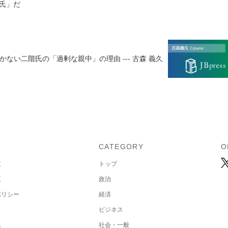
氏」だ
かない二階氏の「過剰な親中」の理由 --- 古森 義久
U
CATEGORY
O
覧
トップ
覧
政治
ポリシー
経済
ビジネス
集
社会・一般